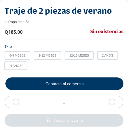
Traje de 2 piezas de verano
in
Ropa de niña
Q
185.00
Sin existencias
Talla
6-9 MESES
9-12 MESES
12-18 MESES
2 AÑOS
"4 AÑOS"
Contacta al comercio
Añadir al carrito