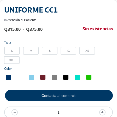
UNIFORME CC1
in
Atención al Paciente
Q
315.00
-
Q
375.00
Sin existencias
Talla
L
M
S
XL
XS
XXL
Color
Contacta al comercio