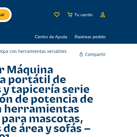
ar
Tu carrito
Centro de Ayuda
Rastrear pedido
 Kpa con herramientas versátiles
Compartir
r Máquina
a portátil de
y tapicería serie
ión de potencia de
n herramientas
s para mascotas,
de área y sofás –