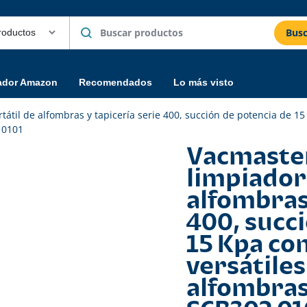
Busc
ador Amazon
Recomendados
Lo más visto
til de alfombras y tapicería serie 400, succión de potencia de 15
 0101
Vacmaste
limpiador
alfombras 
400, succ
15 Kpa co
versátile
alfombras 