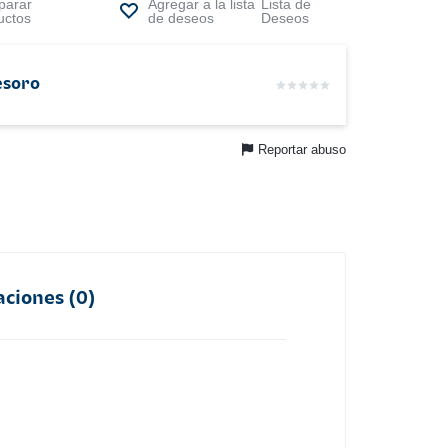
arar
Lista de
uctos
Deseos
esoro
Reportar abuso
aciones (0)