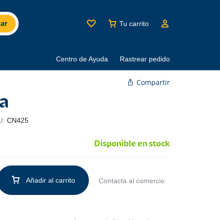
ar
Tu carrito
Centro de Ayuda
Rastrear pedido
Compartir
za
U:
CN425
Disponible en stock
Añadir al carrito
Contacta al comercio