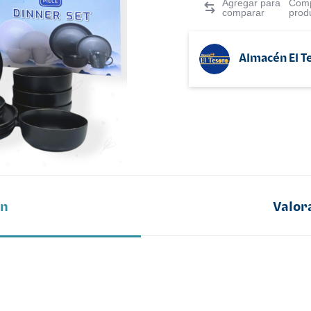
Comp
prod
Almacén El T
ón
Valor