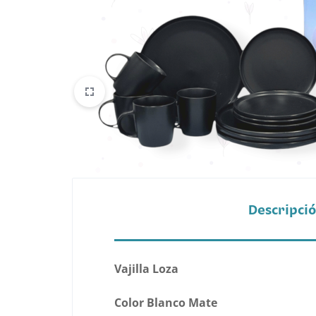
Belleza
Electrónicos y Accesorios
Hogar y Cocina
Moda
Tecnología
Ver más categorías
Descripci
Vajilla Loza
Color Blanco Mate