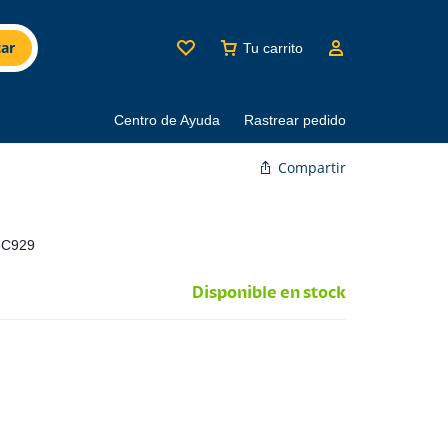
ar
Tu carrito
Centro de Ayuda
Rastrear pedido
Compartir
8C929
Disponible en stock