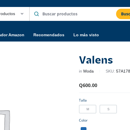
Busc
ador Amazon
Recomendados
Lo más visto
Valens
in
Moda
SKU:
57A17
Q
600.00
Talla
M
S
Color