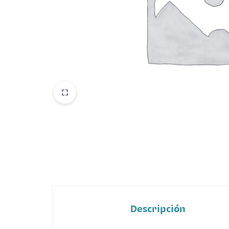
Belleza
Electrónicos y Accesorios
Hogar y Cocina
Moda
Tecnología
Ver más categorías
Descripción