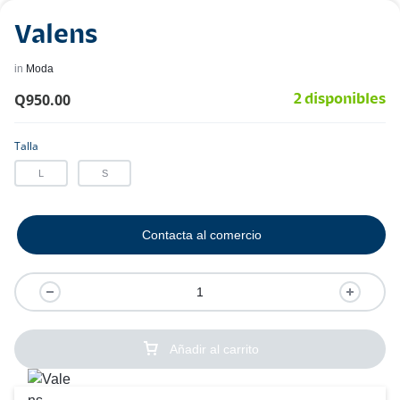
Valens
in
Moda
Q
950.00
2 disponibles
Talla
L
S
Contacta al comercio
Añadir al carrito