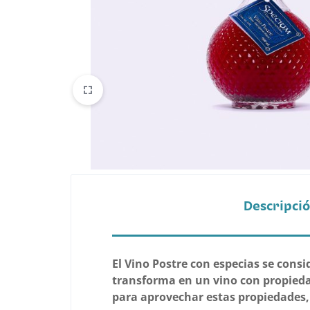
Belleza
Electrónicos y Accesorios
Hogar y Cocina
Moda
Tecnología
Ver más categorías
Descripci
El Vino Postre con especias se cons
transforma en un vino con propiedad
para aprovechar estas propiedades, 