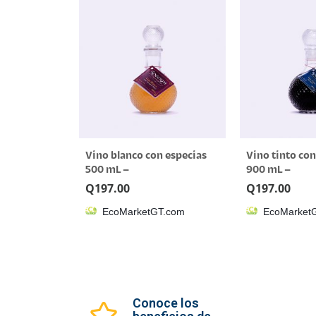
Vino blanco con especias
Vino tinto con
500 mL –
900 mL –
EcoMarketGT.com
EcoMarketGT
Q
197.00
Q
197.00
EcoMarketGT.com
EcoMarket
Conoce los