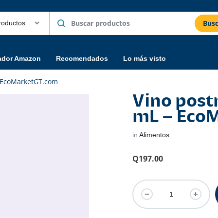
Busc
ador Amazon
Recomendados
Lo más visto
– EcoMarketGT.com
Vino post
mL – Eco
in
Alimentos
Q
197.00