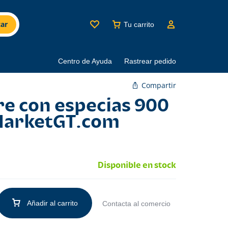
ar
Tu carrito
Centro de Ayuda
Rastrear pedido
Compartir
re con especias 900
MarketGT.com
Disponible en stock
Añadir al carrito
Contacta al comercio