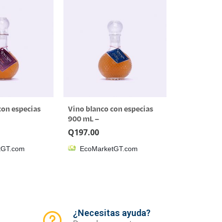
con especias
Vino blanco con especias
900 mL –
T.com
EcoMarketGT.com
Q
197.00
tGT.com
EcoMarketGT.com
¿Necesitas ayuda?