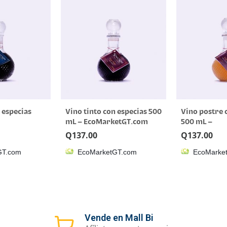
 especias
Vino tinto con especias 500
Vino postre 
mL – EcoMarketGT.com
500 mL –
.com
EcoMarketG
Q
137.00
Q
137.00
GT.com
EcoMarketGT.com
EcoMarke
Vende en Mall Bi