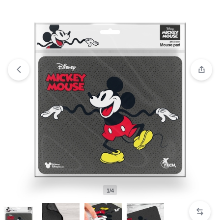
“Xtech – Mouse pad – Disney MK XTA-D100MK” se ha
añadido a tu carrito.
Ver carrito
1/4