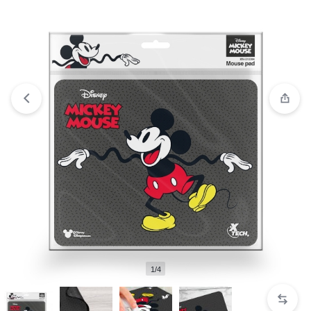
Ver lista de deseos
“PROTECTOR DE PANTALLA T6” has
been added to your wishlist
1/4