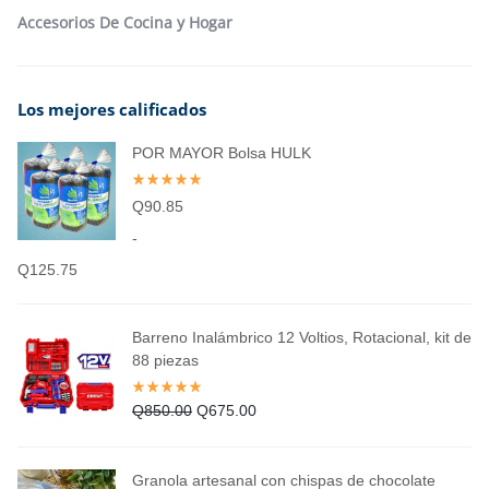
Accesorios De Cocina y Hogar
Los mejores calificados
POR MAYOR Bolsa HULK
Q
90.85
-
Q
125.75
Barreno Inalámbrico 12 Voltios, Rotacional, kit de
88 piezas
Q
850.00
Q
675.00
Granola artesanal con chispas de chocolate