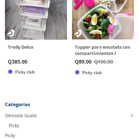
Trolly Delux
Tupper para ensalada con
compartimientos /
Sistema To Go® Ensaladas
Q
385.00
Q
89.00
Q
105.00
Picky club
Picky club
Categorías
Démosle Guate
Picky
Picky