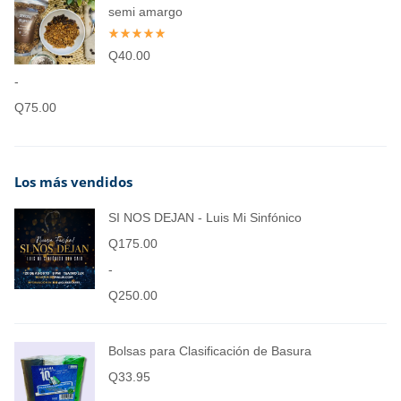
semi amargo
Q
40.00
-
Q
75.00
Los más vendidos
SI NOS DEJAN - Luis Mi Sinfónico
Q
175.00
-
Q
250.00
Bolsas para Clasificación de Basura
Q
33.95