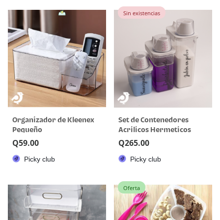
Sin existencias
Organizador de Kleenex
Set de Contenedores
Pequeño
Acrilicos Hermeticos
Q
59.00
Q
265.00
Picky club
Picky club
Oferta