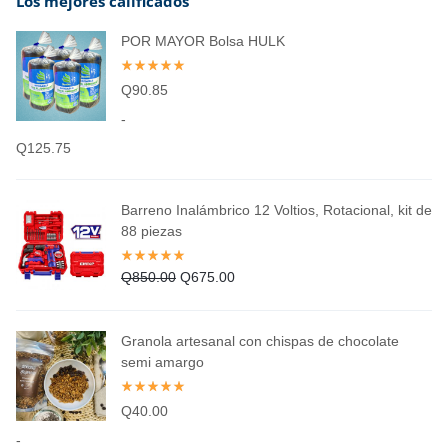
Los mejores calificados
POR MAYOR Bolsa HULK
Q
90.85
-
Q
125.75
Barreno Inalámbrico 12 Voltios, Rotacional, kit de
88 piezas
Q
850.00
Q
675.00
Granola artesanal con chispas de chocolate
semi amargo
Q
40.00
-