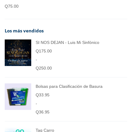
Q
75.00
Los más vendidos
SI NOS DEJAN - Luis Mi Sinfónico
Q
175.00
-
Q
250.00
Bolsas para Clasificación de Basura
Q
33.95
-
Q
36.95
Tag Carro