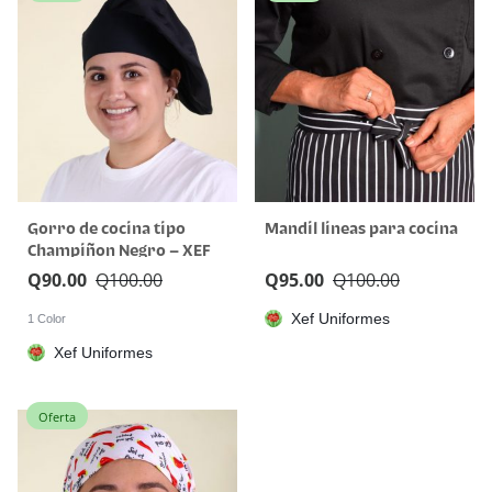
Gorro de cocina tipo
Mandil lineas para cocina
Champiñon Negro – XEF
Q
90.00
Q
100.00
Q
95.00
Q
100.00
Xef Uniformes
1 Color
Xef Uniformes
Oferta