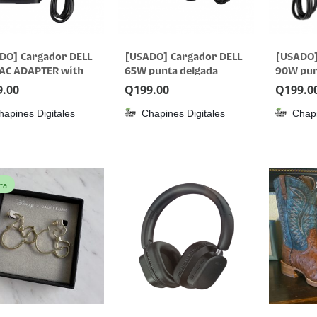
DO] Cargador DELL
[USADO] Cargador DELL
[USADO]
AC ADAPTER with
65W punta delgada
90W pun
C
9.00
Q
199.00
Q
199.0
hapines Digitales
Chapines Digitales
Chapi
ta