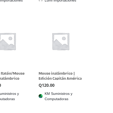
Importaciones
Lumi Importaciones
h Ratón/Mouse
Mouse inalámbrico |
Inalámbrico
Edición Capitán América
olor Blossom
0
Q
120.00
ministros y
KM Suministros y
utadoras
Computadoras