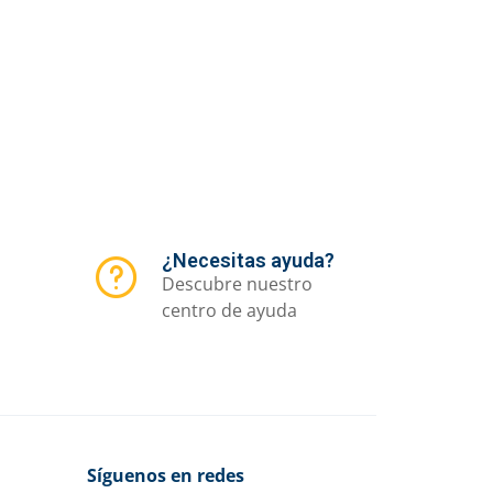
Oferta
anada
Termo Balístico
Q
90.00
Q
79.00
Q
100.00
nología y
2 Colors
ención
Criminología y
Prevención