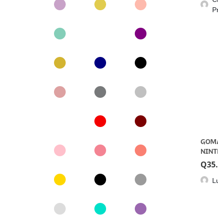
P
GOMA
NINT
LIGH
Q
35
L