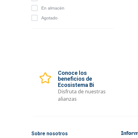
En almacén
Agotado
Ofer
Taza
Q
49
C
P