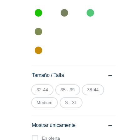
Tamaño / Talla
32-44
35 - 39
38-44
Mous
Edic
Medium
S - XL
Q
12
K
C
Mostrar únicamente
En oferta