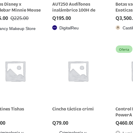
es Disney x
AUT250 Audífonos
Botas va
lebar Minnie Mouse
inalámbrico 100H de
Exoticas
dos
reproducción 1 HORA
avestruz
5.00
Q
225.00
Q
195.00
Q
3,500
DigitalReu
Casti
ancy Makeup Store
Oferta
tines Tishas
Cincho táctico crimi
Control
PowerA 
Protect
.00
Q
79.00
Q
460.0
riminología y
Criminología y