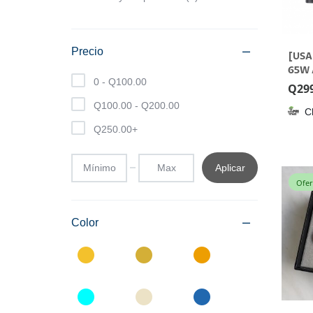
Precio
[USA
65W 
0 -
Q
100.00
USB 
Q
29
Q
100.00
-
Q
200.00
C
Q
250.00
+
Aplicar
Ofer
Color