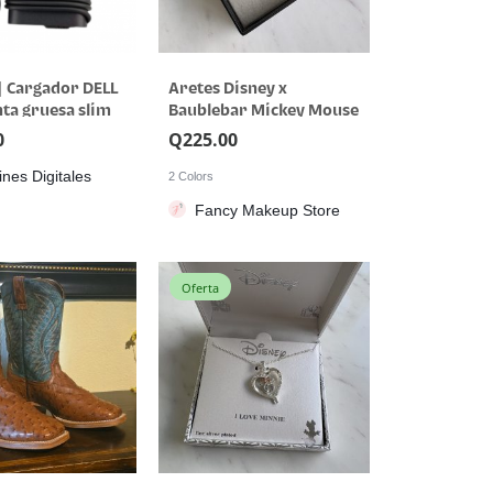
 Cargador DELL
Aretes Disney x
ta gruesa slim
Baublebar Mickey Mouse
0
Q
225.00
nes Digitales
2 Colors
Fancy Makeup Store
Oferta