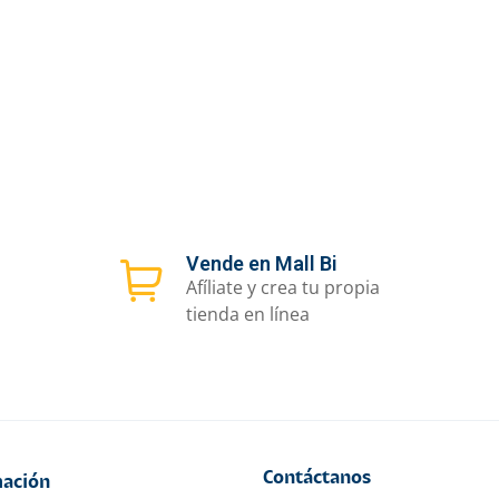
ta
Oferta
 arma de fuego
Taza diseño de
Taza gr
enfermera.
.00
Q
75.00
Q
24.00
Q
59.00
Yuli Creativos
riminología y
Crimi
revención
Prev