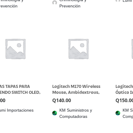
Lumi 
revención
Prevención
S TAPAS PARA
Logitech M170 Wireless
Logitec
ENDO SWITCH OLED,
Mouse, Ambidextrous,
Óptico 
T Y NORMAL
Off-white – Ratón –
M187, C
.00
Q
140.00
Q
150.0
diestro y zurdo – óptico
umi Importaciones
KM Suministros y
KM Su
– 3 botones –
Computadoras
Comp
inalámbrico