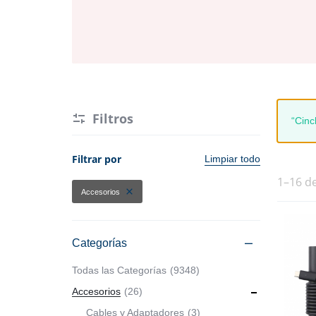
Hogar y Cocina
Alimentos
Moda
Belleza
Tecnología
Electrónicos y Accesorios
Ver más categorías
Filtros
“Cinc
Hogar y Cocina
Filtrar por
Limpiar todo
Moda
1–16 d
Accesorios
Tecnología
Categorías
Ver más categorías
Todas las Categorías
9348
Accesorios
26
Cables y Adaptadores
3