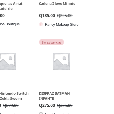
queras Ariat
Cadena I love Minnie
,piel de
,talla 10us
.00
Q
185.00
Q
225.00
llos Boutique
Fancy Makeup Store
Sin existencias
 Nintendo Switch
DISFRAZ BATMAN
Zelda Sworn
INFANTE
or Inalámbrico
0
Q
599.00
Q
275.00
Q
325.00