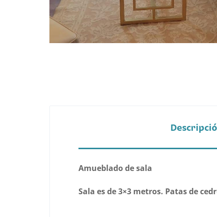
Belleza
Electrónicos y Accesorios
Hogar y Cocina
Moda
Tecnología
Descripci
Ver más categorías
Amueblado de sala
Sala es de 3×3 metros. Patas de cedr