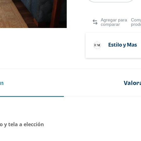
Comp
prod
Estilo y Mas
ón
Valor
o y tela a elección