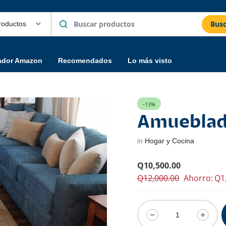
Busc
ador Amazon
Recomendados
Lo más visto
-13%
Amueblado
in
Hogar y Cocina
Q
10,500.00
Q
12,000.00
Ahorro:
Q
1