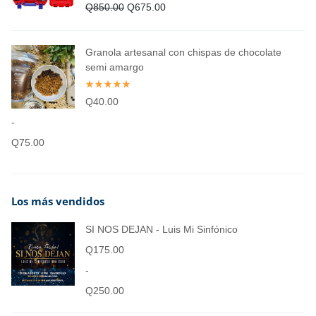
Q
850.00
Q
675.00
Granola artesanal con chispas de chocolate
semi amargo
Q
40.00
-
Q
75.00
Los más vendidos
SI NOS DEJAN - Luis Mi Sinfónico
Q
175.00
-
Q
250.00