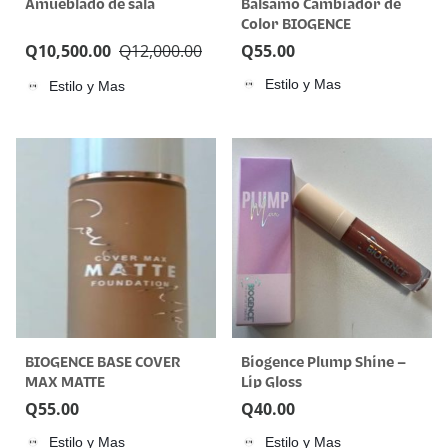
Amueblado de sala
Bálsamo Cambiador de
Color BIOGENCE
Q
10,500.00
Q
12,000.00
Q
55.00
Estilo y Mas
Estilo y Mas
BIOGENCE BASE COVER
Biogence Plump Shine –
MAX MATTE
Lip Gloss
Q
55.00
Q
40.00
Estilo y Mas
Estilo y Mas