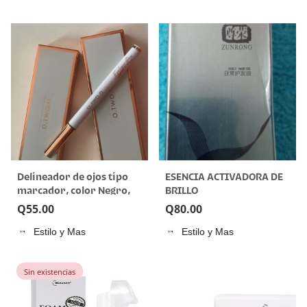
Delineador de ojos tipo
ESENCIA ACTIVADORA DE
marcador, color Negro,
BRILLO
resistente al agua
Q
55.00
Q
80.00
O.TWO.O
Estilo y Mas
Estilo y Mas
Sin existencias