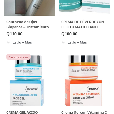
Contorno de Ojos
CREMA DE TÉ VERDE CON
Biogence – Tratamiento
EFECTO MATIFICANTE
Revitalizante
BIOGENCE
Q
110.00
Q
100.00
Estilo y Mas
Estilo y Mas
Sin existencias
CREMA GEL ACIDO
Crema Gel con Vitamina C