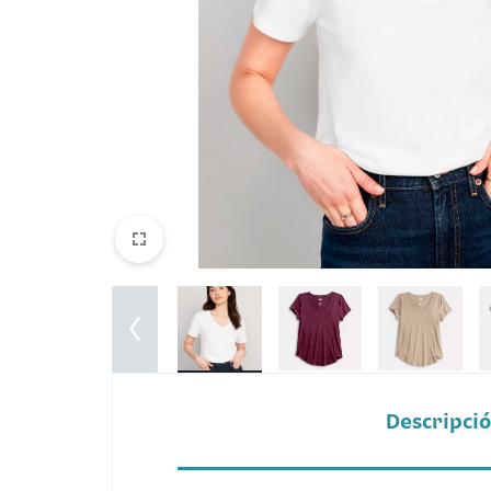
Belleza
Electrónicos y Accesorios
Hogar y Cocina
Moda
Tecnología
Ver más categorías
Descripci