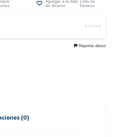
arar
Lista de
uctos
Deseos
Reportar abuso
aciones (0)