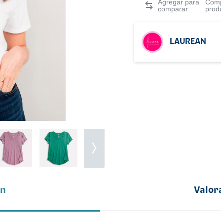
Comp
prod
LAUREAN
ón
Valor