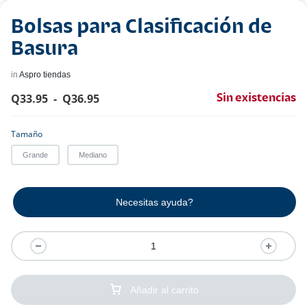
Bolsas para Clasificación de
Basura
in
Aspro tiendas
Q
33.95
-
Q
36.95
Sin existencias
Tamaño
Grande
Mediano
Necesitas ayuda?
Añadir al carrito