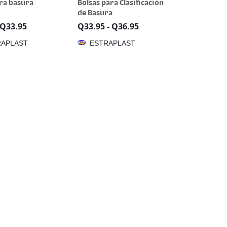
ra basura
Bolsas para Clasificación
de Basura
Q
33.95
Q
33.95
-
Q
36.95
RAPLAST
ESTRAPLAST