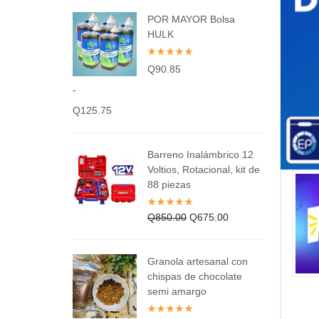
POR MAYOR Bolsa
Hogar y Cocina
Alimentos
HULK
Moda
Belleza
Q
90.85
Tecnología
-
Electrónicos y Accesorios
Q
125.75
Ver más categorías
Hogar y Cocina
Barreno Inalámbrico 12
Voltios, Rotacional, kit de
Moda
88 piezas
Tecnología
Q
850.00
Q
675.00
Ver más categorías
Granola artesanal con
chispas de chocolate
semi amargo