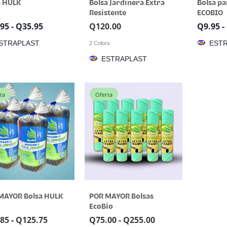
a HULK
Bolsa Jardinera Extra
Bolsa pa
Resistente
ECOBIO
.95
-
Q
35.95
Q
120.00
Q
9.95
-
STRAPLAST
EST
2 Colors
ESTRAPLAST
ta
Oferta
MAYOR Bolsa HULK
POR MAYOR Bolsas
EcoBio
.85
-
Q
125.75
Q
75.00
-
Q
255.00