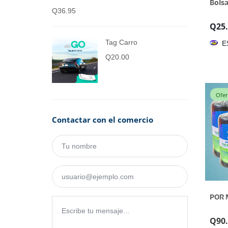
Bols
Q
36.95
Q
25
Tag Carro
E
Q
20.00
Ofer
Contactar con el comercio
POR 
Q
90