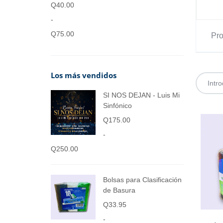
Q
40.00
-
Q
75.00
Pro
Los más vendidos
SI NOS DEJAN - Luis Mi
Sinfónico
Q
175.00
-
Q
250.00
Bolsas para Clasificación
de Basura
Q
33.95
-