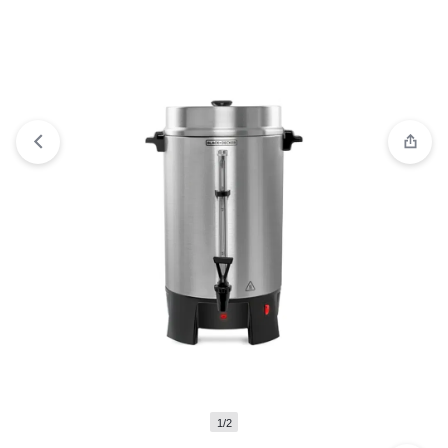
Comparar
“Cafetera Percoladora Black and Decker” ha
sido añadido a la lista de comparación
1/2