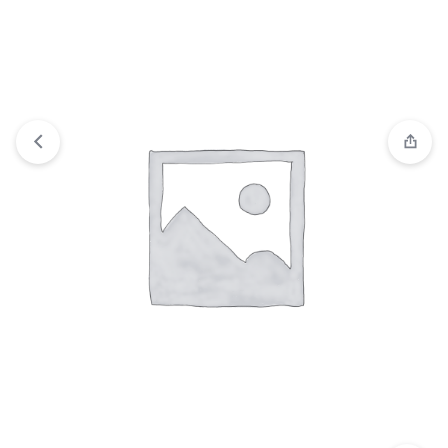
“FUSION CARD CLEAR IPHONE 14 PRO 6.7″” se ha
añadido a tu carrito.
Ver carrito