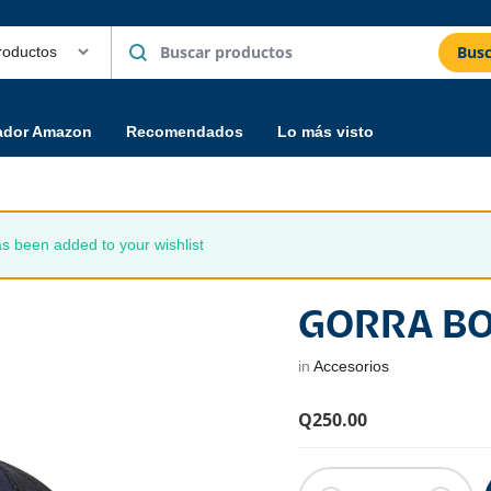
Busc
ador Amazon
Recomendados
Lo más visto
een added to your wishlist
GORRA B
in
Accesorios
Q
250.00