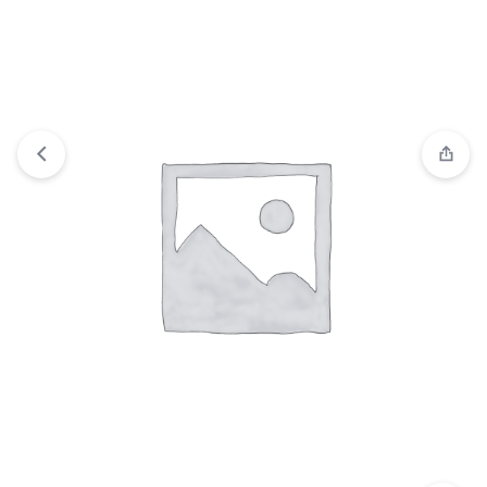
Comparar
“CINTA DE AISLAR MINI” ha sido añadido a la
lista de comparación