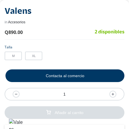
Valens
in
Accesorios
Q
890.00
2 disponibles
Talla
M
XL
Contacta al comercio
Añadir al carrito