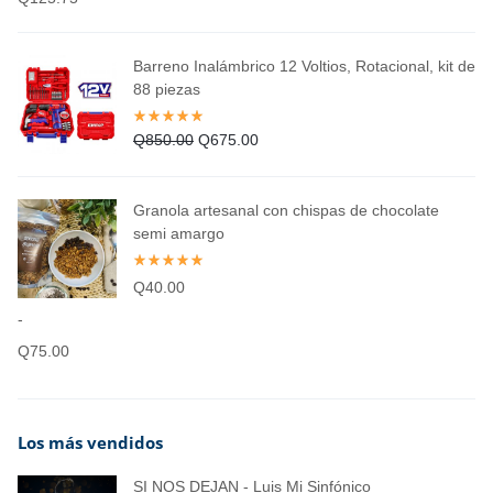
Barreno Inalámbrico 12 Voltios, Rotacional, kit de
88 piezas
Q
850.00
Q
675.00
Granola artesanal con chispas de chocolate
semi amargo
Q
40.00
-
Q
75.00
Los más vendidos
SI NOS DEJAN - Luis Mi Sinfónico