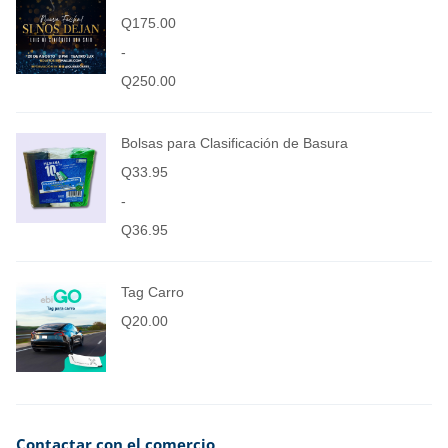
Q
175.00
-
Q
250.00
Bolsas para Clasificación de Basura
Q
33.95
-
Q
36.95
Tag Carro
Q
20.00
Contactar con el comercio