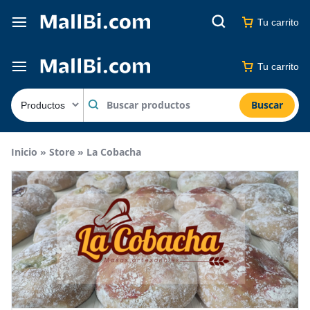
Tu carrito
Tu carrito
Buscar
Inicio
»
Store
»
La Cobacha