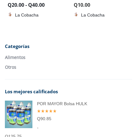
Q
20.00
-
Q
40.00
Q
10.00
La Cobacha
La Cobacha
Categorías
Alimentos
Otros
Los mejores calificados
POR MAYOR Bolsa HULK
Q
90.85
-
Q
125.75