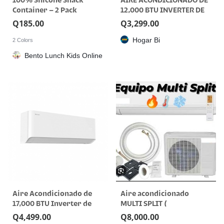
100% Silicone Snack
AIRE ACONDICIONADO DE
Container – 2 Pack
12,000 BTU INVERTER DE
220V
Q
185.00
Q
3,299.00
Hogar Bi
2 Colors
Bento Lunch Kids Online
Aire Acondicionado de
Aire acondicionado
17,000 BTU Inverter de
MULTI SPLIT (
220V.
FRIO/CALOR) 24000btu
Q
4,499.00
Q
8,000.00