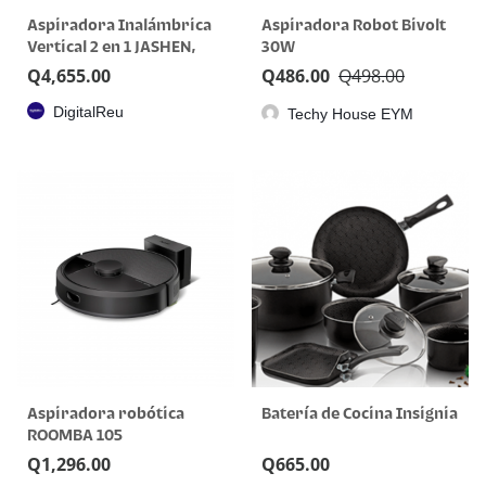
Aspiradora Inalámbrica
Aspiradora Robot Bivolt
Vertical 2 en 1 JASHEN,
30W
Potente Succión con Luz
Q
4,655.00
Q
486.00
Q
498.00
LED
DigitalReu
Techy House EYM
Aspiradora robótica
Batería de Cocina Insignia
ROOMBA 105
Q
1,296.00
Q
665.00