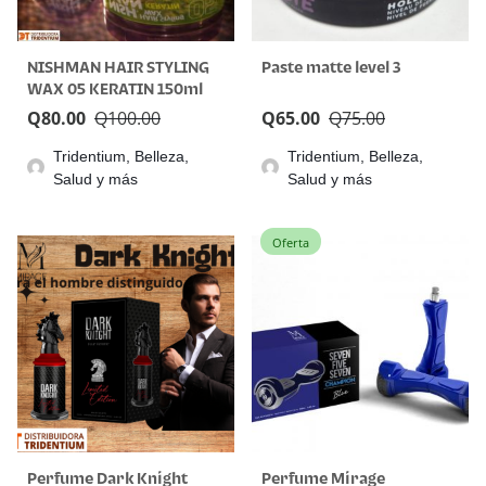
NISHMAN HAIR STYLING
Paste matte level 3
WAX 05 KERATIN 150ml
Q
80.00
Q
100.00
Q
65.00
Q
75.00
Tridentium, Belleza,
Tridentium, Belleza,
Salud y más
Salud y más
Oferta
Perfume Dark Knight
Perfume Mirage