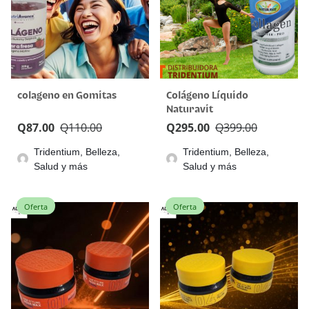
colageno en Gomitas
Colágeno Líquido
Naturavit
Q
87.00
Q
110.00
Q
295.00
Q
399.00
Tridentium, Belleza,
Tridentium, Belleza,
Salud y más
Salud y más
Oferta
Oferta