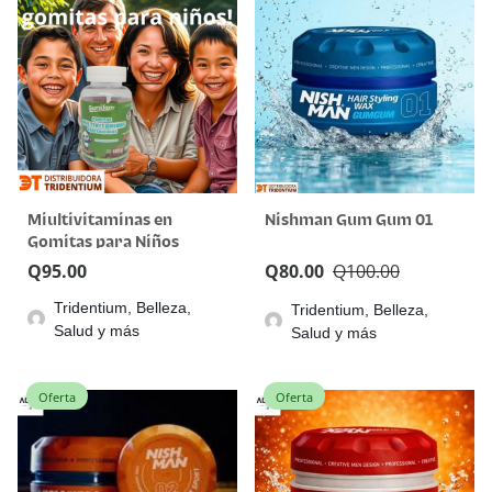
Miultivitaminas en
Nishman Gum Gum 01
Gomitas para Niños
apoya el crecimiento
Q
95.00
Q
80.00
Q
100.00
Tridentium, Belleza,
Tridentium, Belleza,
Salud y más
Salud y más
Oferta
Oferta