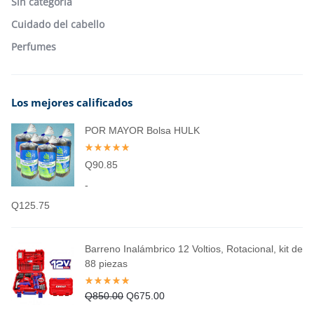
Sin categoría
Cuidado del cabello
Perfumes
Los mejores calificados
POR MAYOR Bolsa HULK
Q
90.85
-
Q
125.75
Barreno Inalámbrico 12 Voltios, Rotacional, kit de
88 piezas
Q
850.00
Q
675.00