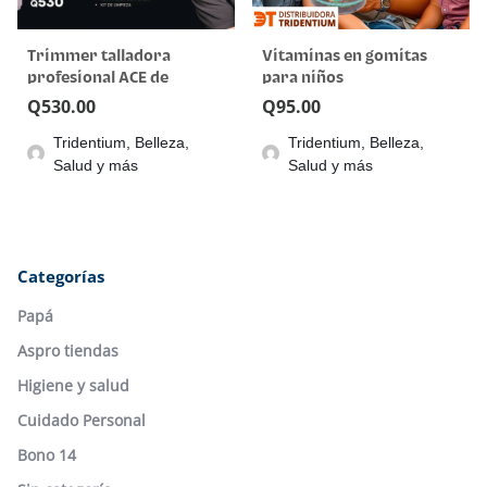
Trimmer talladora
Vitaminas en gomitas
profesional ACE de
para niños
Stylecraft
Multidefrensas
Q
530.00
Q
95.00
Tridentium, Belleza,
Tridentium, Belleza,
Salud y más
Salud y más
Categorías
Papá
Aspro tiendas
Higiene y salud
Cuidado Personal
Bono 14