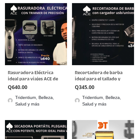
Rasuradora Eléctrica
Recortadora de barba
ideal para viajes ACE de
ideal para el tallado y
Stylecraft
corte preciso ACE de
Q
640.00
Q
345.00
Stylecraft
Tridentium, Belleza,
Tridentium, Belleza,
Salud y más
Salud y más