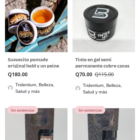
Suavecito pomade
Tinte en gel semi
original hold y un peine
permanente cubre canas
de regalo
Level 3
Q
180.00
Q
70.00
Q
115.00
Tridentium, Belleza,
Tridentium, Belleza,
Salud y más
Salud y más
Sin existencias
Sin existencias