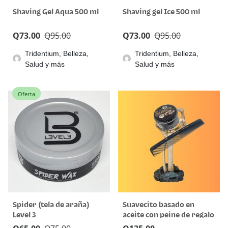
Shaving Gel Aqua 500 ml
Shaving gel Ice 500 ml
Q
73.00
Q
95.00
Q
73.00
Q
95.00
Tridentium, Belleza,
Tridentium, Belleza,
Salud y más
Salud y más
Oferta
Spider (tela de araña)
Suavecito basado en
Level 3
aceite con peine de regalo