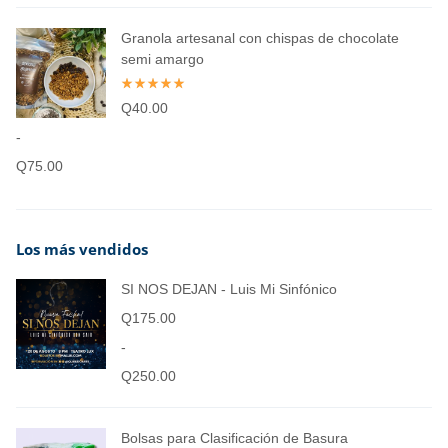
Granola artesanal con chispas de chocolate
semi amargo
Q
40.00
-
Q
75.00
Los más vendidos
SI NOS DEJAN - Luis Mi Sinfónico
Q
175.00
-
Q
250.00
Bolsas para Clasificación de Basura