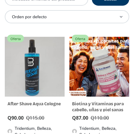
Oferta
Oferta
After Shave Aqua Cologne
Biotina y Vitaminas para
cabello, uñas y piel sanas
Q
90.00
Q
115.00
Q
87.00
Q
110.00
Tridentium, Belleza,
Tridentium, Belleza,