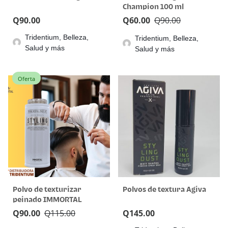
Champion 100 ml
Q
90.00
Q
60.00
Q
90.00
Tridentium, Belleza,
Tridentium, Belleza,
Salud y más
Salud y más
Oferta
Polvo de texturizar
Polvos de textura Agiva
peinado IMMORTAL
Q
90.00
Q
115.00
Q
145.00