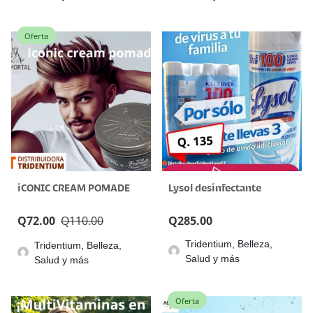
Oferta
iCONIC CREAM POMADE
Lysol desinfectante
Q
72.00
Q
110.00
Q
285.00
Tridentium, Belleza,
Tridentium, Belleza,
Salud y más
Salud y más
Oferta