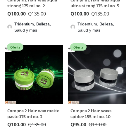
Compra 2 Hair wax aqua
Compra 2 Hair wax aqua
strong 175 ml no. 2
ultra strong 175 ml no. 5
Q
100.00
Q
135.00
Q
100.00
Q
135.00
Tridentium, Belleza,
Tridentium, Belleza,
Salud y más
Salud y más
Oferta
Oferta
Compra 2 Hair wax matte
Compra 2 Hair waxs
paste 175 ml no. 3
spider 155 ml no. 10
Q
100.00
Q
135.00
Q
95.00
Q
130.00