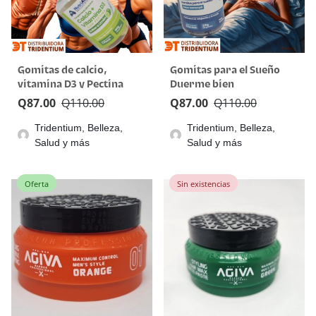
Gomitas de calcio,
Gomitas para el Sueño
vitamina D3 y Pectina
Duerme bien
Q
87.00
Q
110.00
Q
87.00
Q
110.00
Tridentium, Belleza,
Tridentium, Belleza,
Salud y más
Salud y más
Oferta
Sin existencias