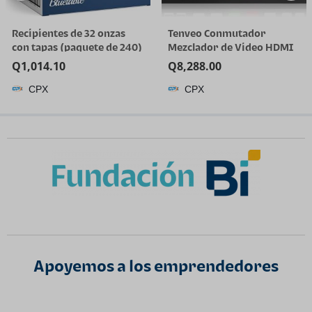
Recipientes de 32 onzas
Tenveo Conmutador
con tapas (paquete de 240)
Mezclador de Video HDMI
a granel – Recipiente de
4K60FPS, 4*SDI & 4*HDMI
Q
1,014.10
Q
8,288.00
plástico de cuarto de galón
Entrada, Conmutador de
CPX
CPX
con tapa, desechable, 32
Transmisión en Vivo de 5
onzas, congelador, sopa y
Canales, Pantalla FHD de
almacenamiento de
5.5’’, Salida de
alimentos, recipiente alto
1080P60FPS, Grabación de
Video USB, Soporte
Apoyemos a los emprendedores​