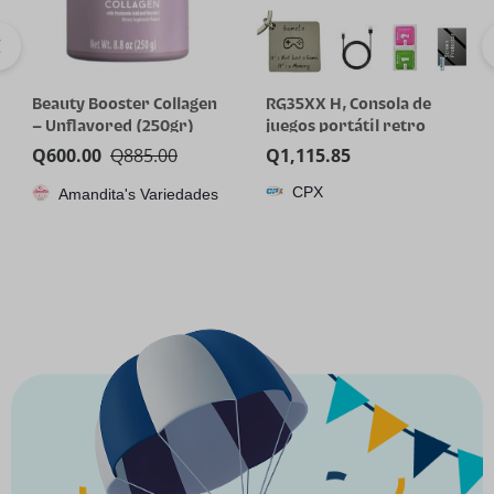
Beauty Booster Collagen
RG35XX H, Consola de
– Unflavored (250gr)
juegos portátil retro
Anbernic con tarjeta de
Q
600.00
Q
885.00
Q
1,115.85
64GTF, diseño de joystick
CPX
Amandita's Variedades
dual, pantalla HD de 3.5
pulgadas, batería de alta
capacidad que dura hasta
8 horas para una mejor