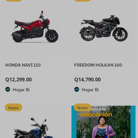
cuádruple de 7 pulgadas
para
HONDA NAVI 110
FREEDOM HOLKAN 160
Q
12,299.00
Q
14,790.00
Hogar Bi
Hogar Bi
Nuevo
Nuevo