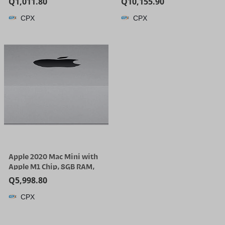
Q
1,011.80
Q
10,155.90
Generation DRL
desbloqueado de fábrica
CPX
CPX
Replacement for
GSM, modelo internacional
92207F2100 92208F2100
– (Titanium SilverBlue)
Front Bumper Fog Lamp
LH& RH Clear Lens
Apple 2020 Mac Mini with
Apple M1 Chip, 8GB RAM,
256GB SSD Storage – Silver
Q
5,998.80
(Renewed)
CPX