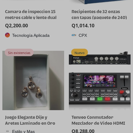
Camara de inspeccion 15
Recipientes de 32 onzas
metros cable y lente dual
con tapas (paquete de 240)
a granel – Recipiente de
Q
2,200.00
Q
1,014.10
plástico de cuarto de galón
Tecnología Aplicada
CPX
con tapa, desechable, 32
onzas, congelador, sopa y
almacenamiento de
Sin existencias
Nuevo
alimentos, recipiente alto
Juego Elegante Dije y
Tenveo Conmutador
Aretes Laminado en Oro
Mezclador de Video HDMI
18K
4K60FPS, 4*SDI & 4*HDMI
Q
8,288.00
Estilo y Mas