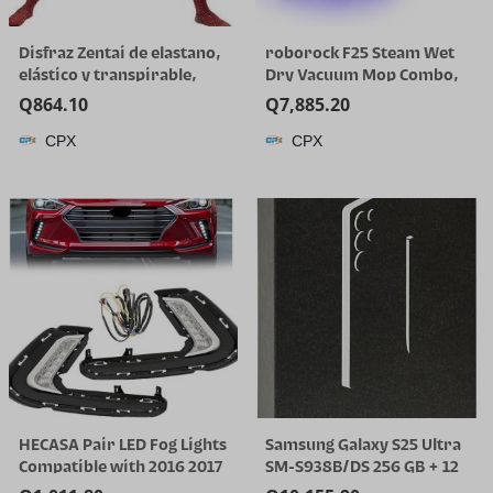
Disfraz Zentai de elastano,
roborock F25 Steam Wet
elástico y transpirable,
Dry Vacuum Mop Combo,
para Halloween y cosplay
356°F Cordless Steam
Q
864.10
Q
7,885.20
Cleaner | 25000 Pa Suction
CPX
CPX
for Hard Floor, 203°F Self-
Cleaning Electric Mop, 80
Min Long Runtime for
Whole-House Cleaning, No
Tangle
HECASA Pair LED Fog Lights
Samsung Galaxy S25 Ultra
Compatible with 2016 2017
SM-S938B/DS 256 GB + 12
2018 Hyundai Elantra Sixth
GB RAM Smartphone AI,