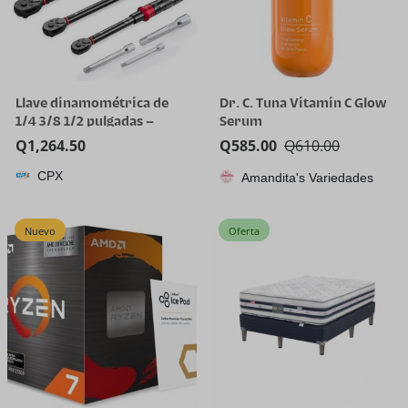
Llave dinamométrica de
Dr. C. Tuna Vitamin C Glow
1/4 3/8 1/2 pulgadas –
Serum
Juego de 3 llaves
Q
1,264.50
Q
585.00
Q
610.00
dinamométricas de 20-240
CPX
pulgadas, 5-45 pies, 10-170
Amandita's Variedades
pies.lb, llave
dinamométrica ajustable
Nuevo
Oferta
de doble dirección de 72
dientes