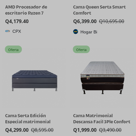
AMD Procesador de
Cama Queen Serta Smart
escritorio Ryzen 7
Comfort
5800X3D de 8 núcleos y 16
Q
4,179.40
Q
6,399.00
Q
10,695.00
hilos con tecnología AMD
CPX
3D V-Cache
Hogar Bi
Oferta
Oferta
Cama Serta Edición
Cama Matrimonial
Especial matrimonial
Descansa Facil 3Ple Confort
Q
4,299.00
Q
8,595.00
Q
1,999.00
Q
3,490.00