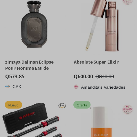
zimaya Daiman Eclipse
Absolute Super Elixir
Pour Homme Eau de
Parfum, 100ml (3.4 oz)
Q
573.85
Q
600.00
Q
840.00
CPX
Amandita's Variedades
Nuevo
Oferta