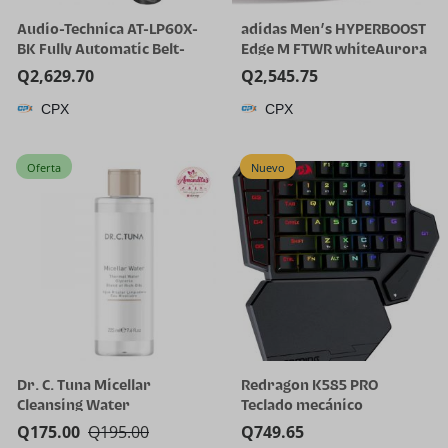
Audio-Technica AT-LP60X-
adidas Men’s HYPERBOOST
BK Fully Automatic Belt-
Edge M FTWR whiteAurora
Drive Stereo Turntable,
Onix/Solar Turbo 11 US
Q
2,629.70
Q
2,545.75
Black, Hi-Fi, 2 Speed, Dust
Multi
CPX
CPX
Cover, Anti-Resonance,
Die-Cast Aluminum Platter
| Black Hi-Fi, 2 Speed, Dust
Oferta
Nuevo
Cover, Anti-Resonance,
Die-Cast Aluminum
Platter, Hi-Fi
Dr. C. Tuna Micellar
Redragon K585 PRO
Cleansing Water
Teclado mecánico
inalámbrico con una sola
Q
175.00
Q
195.00
Q
749.65
mano, 42 teclas, 3 modos