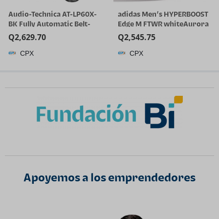
Audio-Technica AT-LP60X-
adidas Men’s HYPERBOOST
BK Fully Automatic Belt-
Edge M FTWR whiteAurora
Drive Stereo Turntable,
Onix/Solar Turbo 11 US
Q
2,629.70
Q
2,545.75
Black, Hi-Fi, 2 Speed, Dust
Multi
CPX
CPX
Cover, Anti-Resonance,
Die-Cast Aluminum Platter
| Black Hi-Fi, 2 Speed, Dust
Cover, Anti-Resonance,
Die-Cast Aluminum
Platter, Hi-Fi
Apoyemos a los emprendedores​