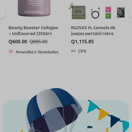
Beauty Booster Collagen
RG35XX H, Consola de
– Unflavored (250gr)
juegos portátil retro
Anbernic con tarjeta de
Q
600.00
Q
885.00
Q
1,115.85
64GTF, diseño de joystick
CPX
Amandita's Variedades
dual, pantalla HD de 3.5
pulgadas, batería de alta
capacidad que dura hasta
8 horas para una mejor