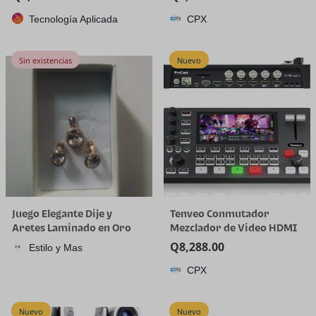
plástico de cuarto de galón
Tecnología Aplicada
CPX
con tapa, desechable, 32
onzas, congelador, sopa y
almacenamiento de
Sin existencias
Nuevo
alimentos, recipiente alto
Juego Elegante Dije y
Tenveo Conmutador
Aretes Laminado en Oro
Mezclador de Video HDMI
18K
4K60FPS, 4*SDI & 4*HDMI
Q
8,288.00
Estilo y Mas
Entrada, Conmutador de
CPX
Transmisión en Vivo de 5
Canales, Pantalla FHD de
5.5’’, Salida de
Nuevo
Nuevo
1080P60FPS, Grabación de