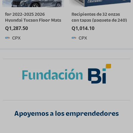
for 2022-2025 2026
Recipientes de 32 onzas
Hyundai Tucson Floor Mats
con tapas (paquete de 240)
(Gas Models Only) | All-
a granel – Recipiente de
Q
1,287.50
Q
1,014.10
Weather TPE Car Mats &
plástico de cuarto de galón
CPX
CPX
Cargo Liner, Custom Fit for
con tapa, desechable, 32
Tucson SE SEL Limited XRT,
onzas, congelador, sopa y
Not for Hybrid/PHEV
almacenamiento de
alimentos, recipiente alto
Apoyemos a los emprendedores​