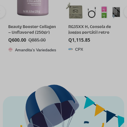
Beauty Booster Collagen
RG35XX H, Consola de
– Unflavored (250gr)
juegos portátil retro
Anbernic con tarjeta de
Q
600.00
Q
885.00
Q
1,115.85
64GTF, diseño de joystick
CPX
Amandita's Variedades
dual, pantalla HD de 3.5
pulgadas, batería de alta
capacidad que dura hasta
8 horas para una mejor