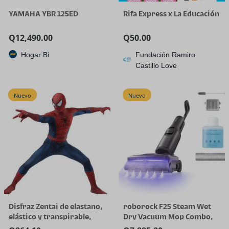
YAMAHA YBR 125ED
Rifa Express x La Educación
Q
12,490.00
Q
50.00
Hogar Bi
Fundación Ramiro
Castillo Love
Nuevo
Nuevo
Disfraz Zentai de elastano,
roborock F25 Steam Wet
elástico y transpirable,
Dry Vacuum Mop Combo,
para Halloween y cosplay
356°F Cordless Steam