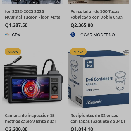
for 2022-2025 2026
Percolador de 100 Tazas,
Hyundai Tucson Floor Mats
Fabricado con Doble Capa
(Gas Models Only) | All-
de Acero Inoxidable
Q
1,287.50
Q
2,365.00
Weather TPE Car Mats &
CPX
HOGAR MODERNO
Cargo Liner, Custom Fit for
Tucson SE SEL Limited XRT,
Not for Hybrid/PHEV
Nuevo
Nuevo
Camara de inspeccion 15
Recipientes de 32 onzas
metros cable y lente dual
con tapas (paquete de 240)
a granel – Recipiente de
Q
2,200.00
Q
1,014.10