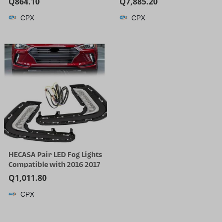
Q
864.10
Q
7,885.20
Cleaner | 25000 Pa Suction
CPX
CPX
for Hard Floor, 203°F Self-
Cleaning Electric Mop, 80
Min Long Runtime for
Whole-House Cleaning, No
Tangle
HECASA Pair LED Fog Lights
Compatible with 2016 2017
2018 Hyundai Elantra Sixth
Q
1,011.80
Generation DRL
CPX
Replacement for
92207F2100 92208F2100
Front Bumper Fog Lamp