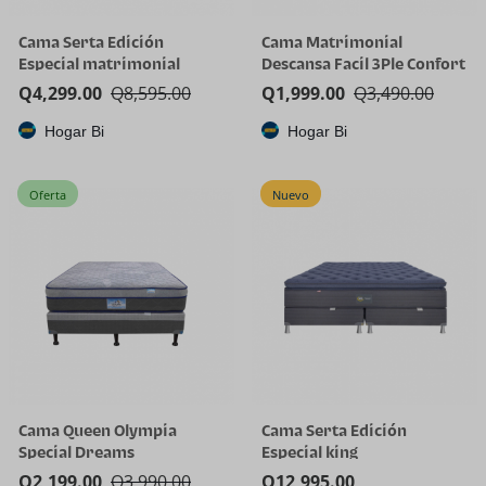
Cama Serta Edición
Cama Matrimonial
Especial matrimonial
Descansa Facil 3Ple Confort
Q
4,299.00
Q
8,595.00
Q
1,999.00
Q
3,490.00
Hogar Bi
Hogar Bi
Oferta
Nuevo
Cama Queen Olympia
Cama Serta Edición
Special Dreams
Especial king
Q
2,199.00
Q
3,990.00
Q
12,995.00