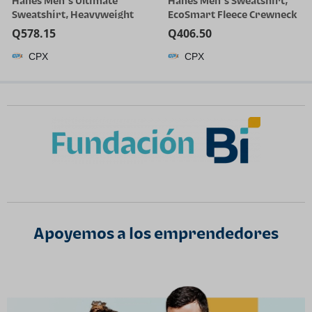
Hanes Men’s Ultimate
Hanes Men’s Sweatshirt,
Sweatshirt, Heavyweight
EcoSmart Fleece Crewneck
Fleece Sweatshirt,
Sweatshirt, Big & Tall
Q
578.15
Q
406.50
Crewneck Pullover for Men
Available, 1 or 2-Pack
CPX
CPX
Apoyemos a los emprendedores​