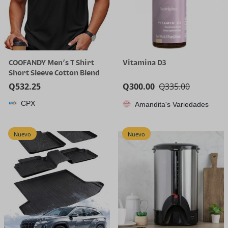
COOFANDY Men’s T Shirt
Vitamina D3
Short Sleeve Cotton Blend
T-Shirts Crew Neck Casual
Q
532.25
Q
300.00
Q
335.00
Summer Basic Tee Shirts
CPX
Amandita's Variedades
Nuevo
Nuevo