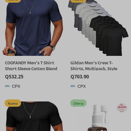
COOFANDY Men’s T Shirt
Gildan Men’s Crew T-
Short Sleeve Cotton Blend
Shirts, Multipack, Style
T-Shirts Crew Neck Casual
G1100
Q
532.25
Q
703.90
Summer Basic Tee Shirts
CPX
CPX
Nuevo
Oferta