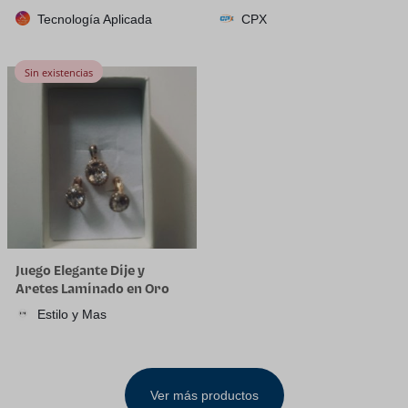
plástico de cuarto de galón
Tecnología Aplicada
CPX
con tapa, desechable, 32
onzas, congelador, sopa y
almacenamiento de
Sin existencias
alimentos, recipiente alto
Juego Elegante Dije y
Aretes Laminado en Oro
18K
Estilo y Mas
Ver más productos