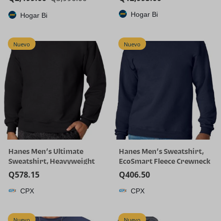
Hogar Bi
Hogar Bi
Nuevo
Nuevo
Hanes Men’s Ultimate
Hanes Men’s Sweatshirt,
Sweatshirt, Heavyweight
EcoSmart Fleece Crewneck
Fleece Sweatshirt,
Sweatshirt, Big & Tall
Q
578.15
Q
406.50
Crewneck Pullover for Men
Available, 1 or 2-Pack
CPX
CPX
Nuevo
Nuevo