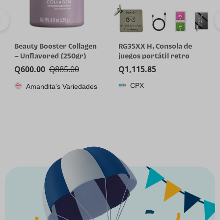
Beauty Booster Collagen
RG35XX H, Consola de
– Unflavored (250gr)
juegos portátil retro
Anbernic con tarjeta de
Q
600.00
Q
885.00
Q
1,115.85
64GTF, diseño de joystick
CPX
Amandita's Variedades
dual, pantalla HD de 3.5
pulgadas, batería de alta
capacidad que dura hasta
8 horas para una mejor