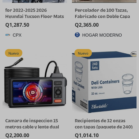
for 2022-2025 2026
Percolador de 100 Tazas,
Hyundai Tucson Floor Mats
Fabricado con Doble Capa
(Gas Models Only) | All-
de Acero Inoxidable
Q
1,287.50
Q
2,365.00
Weather TPE Car Mats &
CPX
HOGAR MODERNO
Cargo Liner, Custom Fit for
Tucson SE SEL Limited XRT,
Not for Hybrid/PHEV
Nuevo
Nuevo
Camara de inspeccion 15
Recipientes de 32 onzas
metros cable y lente dual
con tapas (paquete de 240)
a granel – Recipiente de
Q
2,200.00
Q
1,014.10