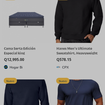
Cama Serta Edición
Hanes Men’s Ultimate
Especial king
Sweatshirt, Heavyweight
Fleece Sweatshirt,
Q
12,995.00
Q
578.15
Crewneck Pullover for Men
Hogar Bi
CPX
Nuevo
Nuevo