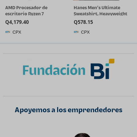
AMD Procesador de
Hanes Men’s Ultimate
escritorio Ryzen 7
Sweatshirt, Heavyweight
5800X3D de 8 núcleos y 16
Fleece Sweatshirt,
Q
4,179.40
Q
578.15
hilos con tecnología AMD
Crewneck Pullover for Men
CPX
CPX
3D V-Cache
Apoyemos a los emprendedores​