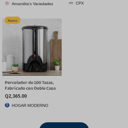
CPX
Amandita's Variedades
Cargo Liner, Custom Fit for
Tucson SE SEL Limited XRT,
Not for Hybrid/PHEV
Nuevo
Percolador de 100 Tazas,
Fabricado con Doble Capa
de Acero Inoxidable
Q
2,365.00
HOGAR MODERNO