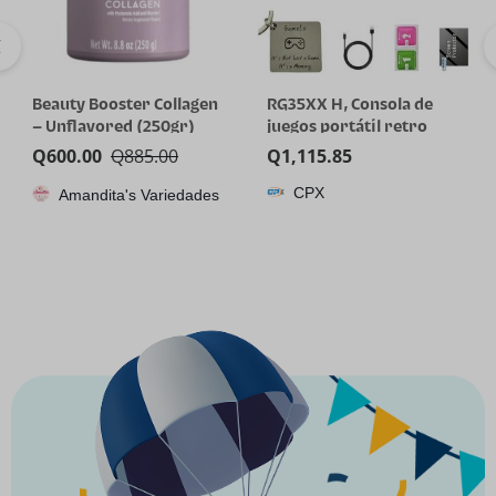
Beauty Booster Collagen
RG35XX H, Consola de
– Unflavored (250gr)
juegos portátil retro
Anbernic con tarjeta de
Q
600.00
Q
885.00
Q
1,115.85
64GTF, diseño de joystick
CPX
Amandita's Variedades
dual, pantalla HD de 3.5
pulgadas, batería de alta
capacidad que dura hasta
8 horas para una mejor