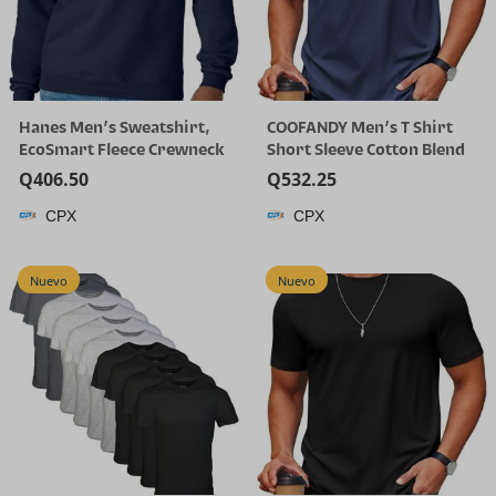
Hanes Men’s Sweatshirt,
COOFANDY Men’s T Shirt
EcoSmart Fleece Crewneck
Short Sleeve Cotton Blend
Sweatshirt, Big & Tall
T-Shirts Crew Neck Casual
Q
406.50
Q
532.25
Available, 1 or 2-Pack
Summer Basic Tee Shirts
CPX
CPX
Nuevo
Nuevo