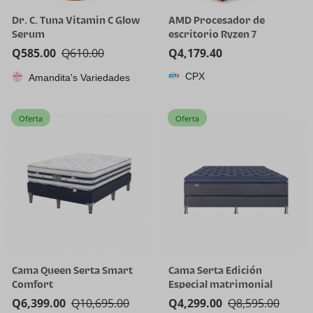
Dr. C. Tuna Vitamin C Glow
AMD Procesador de
Serum
escritorio Ryzen 7
5800X3D de 8 núcleos y 16
Q
585.00
Q
610.00
Q
4,179.40
hilos con tecnología AMD
CPX
Amandita's Variedades
3D V-Cache
Oferta
Oferta
Cama Queen Serta Smart
Cama Serta Edición
Comfort
Especial matrimonial
Q
6,399.00
Q
10,695.00
Q
4,299.00
Q
8,595.00