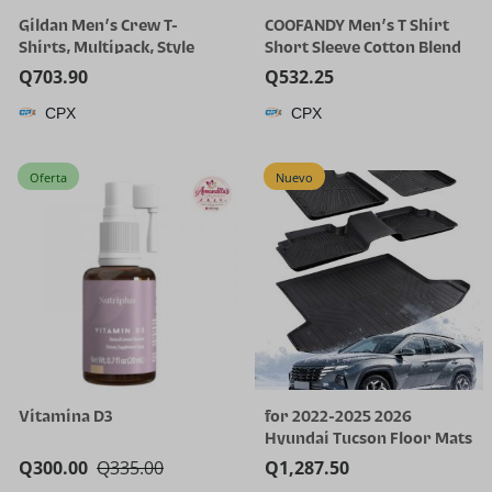
Gildan Men’s Crew T-
COOFANDY Men’s T Shirt
Shirts, Multipack, Style
Short Sleeve Cotton Blend
G1100
T-Shirts Crew Neck Casual
Q
703.90
Q
532.25
Summer Basic Tee Shirts
CPX
CPX
Oferta
Nuevo
Vitamina D3
for 2022-2025 2026
Hyundai Tucson Floor Mats
(Gas Models Only) | All-
Q
300.00
Q
335.00
Q
1,287.50
Weather TPE Car Mats &