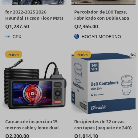
for 2022-2025 2026
Percolador de 100 Tazas,
Hyundai Tucson Floor Mats
Fabricado con Doble Capa
(Gas Models Only) | All-
de Acero Inoxidable
Q
1,287.50
Q
2,365.00
Weather TPE Car Mats &
CPX
HOGAR MODERNO
Cargo Liner, Custom Fit for
Tucson SE SEL Limited XRT,
Not for Hybrid/PHEV
Nuevo
Nuevo
Camara de inspeccion 15
Recipientes de 32 onzas
metros cable y lente dual
con tapas (paquete de 240)
a granel – Recipiente de
Q
2,200.00
Q
1,014.10