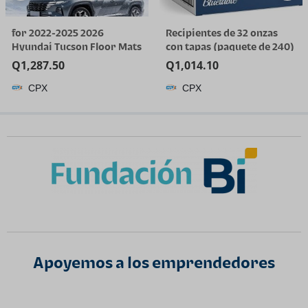
for 2022-2025 2026
Recipientes de 32 onzas
Hyundai Tucson Floor Mats
con tapas (paquete de 240)
(Gas Models Only) | All-
a granel – Recipiente de
Q
1,287.50
Q
1,014.10
Weather TPE Car Mats &
plástico de cuarto de galón
CPX
CPX
Cargo Liner, Custom Fit for
con tapa, desechable, 32
Tucson SE SEL Limited XRT,
onzas, congelador, sopa y
Not for Hybrid/PHEV
almacenamiento de
alimentos, recipiente alto
Apoyemos a los emprendedores​