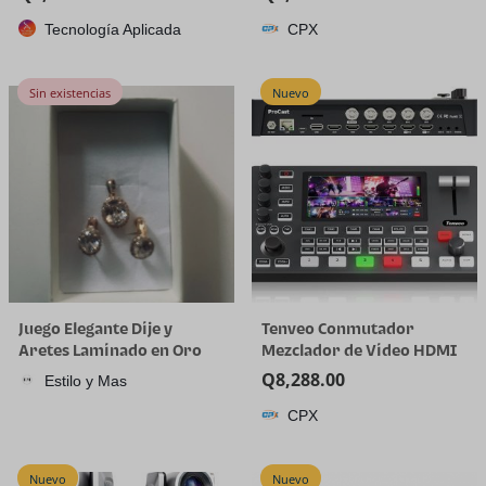
plástico de cuarto de galón
Tecnología Aplicada
CPX
con tapa, desechable, 32
onzas, congelador, sopa y
almacenamiento de
Sin existencias
Nuevo
alimentos, recipiente alto
Juego Elegante Dije y
Tenveo Conmutador
Aretes Laminado en Oro
Mezclador de Video HDMI
18K
4K60FPS, 4*SDI & 4*HDMI
Q
8,288.00
Estilo y Mas
Entrada, Conmutador de
CPX
Transmisión en Vivo de 5
Canales, Pantalla FHD de
5.5’’, Salida de
Nuevo
Nuevo
1080P60FPS, Grabación de