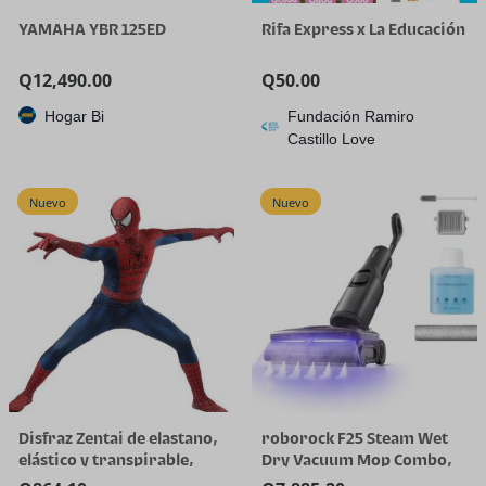
YAMAHA YBR 125ED
Rifa Express x La Educación
Q
12,490.00
Q
50.00
Hogar Bi
Fundación Ramiro
Castillo Love
Nuevo
Nuevo
Disfraz Zentai de elastano,
roborock F25 Steam Wet
elástico y transpirable,
Dry Vacuum Mop Combo,
para Halloween y cosplay
356°F Cordless Steam