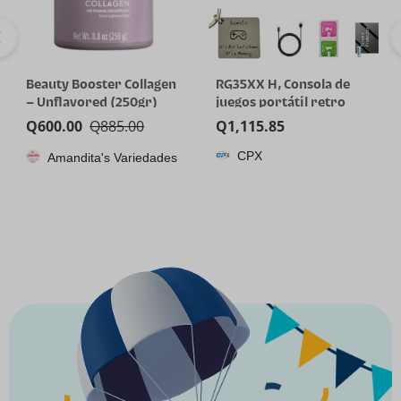
Beauty Booster Collagen
RG35XX H, Consola de
– Unflavored (250gr)
juegos portátil retro
Anbernic con tarjeta de
Q
600.00
Q
885.00
Q
1,115.85
64GTF, diseño de joystick
CPX
Amandita's Variedades
dual, pantalla HD de 3.5
pulgadas, batería de alta
capacidad que dura hasta
8 horas para una mejor