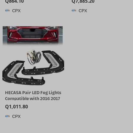
Q
864.10
Q
7,885.20
Cleaner | 25000 Pa Suction
CPX
CPX
for Hard Floor, 203°F Self-
Cleaning Electric Mop, 80
Min Long Runtime for
Whole-House Cleaning, No
Tangle
HECASA Pair LED Fog Lights
Compatible with 2016 2017
2018 Hyundai Elantra Sixth
Q
1,011.80
Generation DRL
CPX
Replacement for
92207F2100 92208F2100
Front Bumper Fog Lamp