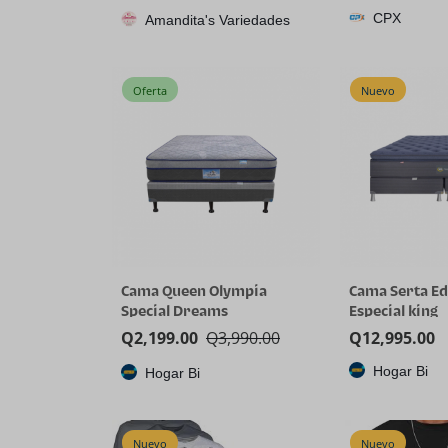
CPX
Amandita's Variedades
3D V-Cache
Oferta
Nuevo
Cama Queen Olympia
Cama Serta Ed
Special Dreams
Especial king
Q
2,199.00
Q
3,990.00
Q
12,995.00
Hogar Bi
Hogar Bi
Nuevo
Nuevo