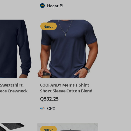
Hogar Bi
Nuevo
Sweatshirt,
COOFANDY Men’s T Shirt
eece Crewneck
Short Sleeve Cotton Blend
ig & Tall
T-Shirts Crew Neck Casual
Q
532.25
or 2-Pack
Summer Basic Tee Shirts
CPX
Nuevo