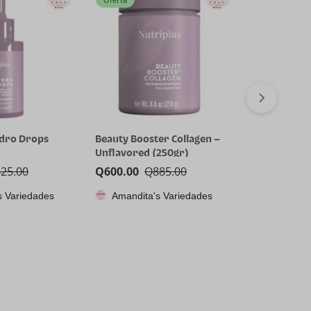
ydro Drops
Beauty Booster Collagen –
Nutriplus B
Unflavored (250gr)
Collagen co
425.00
Q
600.00
Q
885.00
Q
600.00
Q
s Variedades
Amandita's Variedades
Amandita