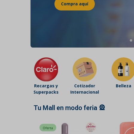
Belleza
Electrónicos y Accesorios
Hogar y Cocina
Moda
Tecnología
Ver más categorías
Recargas y
Cotizador
Belleza
Superpacks
Internacional
Tu Mall en modo feria 🎡