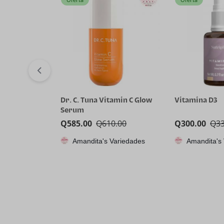
Dr. C. Tuna Vitamin C Glow
Vitamina D3
Serum
Q
585.00
Q
610.00
Q
300.00
Q
3
Amandita's Variedades
Amandita's