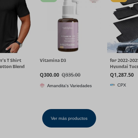
’s T Shirt
Vitamina D3
for 2022-202
Cotton Blend
Hyundai Tucs
 Neck Casual
(Gas Models O
Q
300.00
Q
335.00
Q
1,287.50
Tee Shirts
Weather TPE
CPX
Amandita's Variedades
Cargo Liner, 
Tucson SE SE
Not for Hyb
Ver más productos