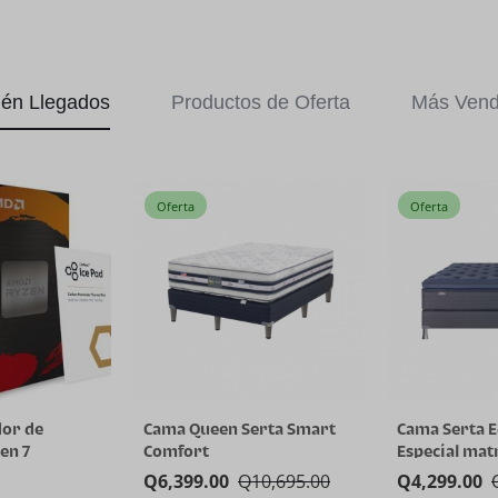
ién Llegados
Productos de Oferta
Más Vend
Oferta
Oferta
or de
Cama Queen Serta Smart
Cama Serta E
en 7
Comfort
Especial mat
núcleos y 16
Q
6,399.00
Q
10,695.00
Q
4,299.00
nología AMD