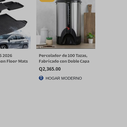
5 2026
Percolador de 100 Tazas,
on Floor Mats
Fabricado con Doble Capa
nly) | All-
de Acero Inoxidable
Q
2,365.00
 Car Mats &
HOGAR MODERNO
Custom Fit for
L Limited XRT,
rid/PHEV