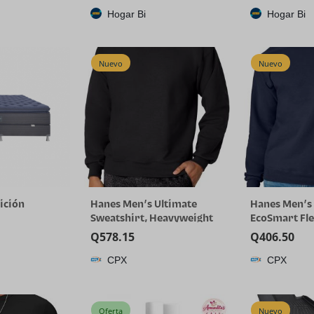
Hogar Bi
Hogar Bi
Nuevo
Nuevo
ición
Hanes Men’s Ultimate
Hanes Men’s 
Sweatshirt, Heavyweight
EcoSmart Fl
Fleece Sweatshirt,
Sweatshirt, B
Q
578.15
Q
406.50
Crewneck Pullover for Men
Available, 1 
CPX
CPX
Oferta
Nuevo