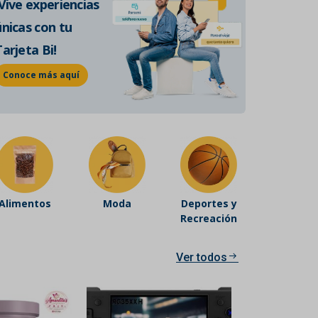
¡Vive experiencias
de historia auténtica.
únicas con tu
Conoce más
Tarjeta Bi!
Conoce más aquí
Alimentos
Moda
Deportes y
Recreación
Ver todos