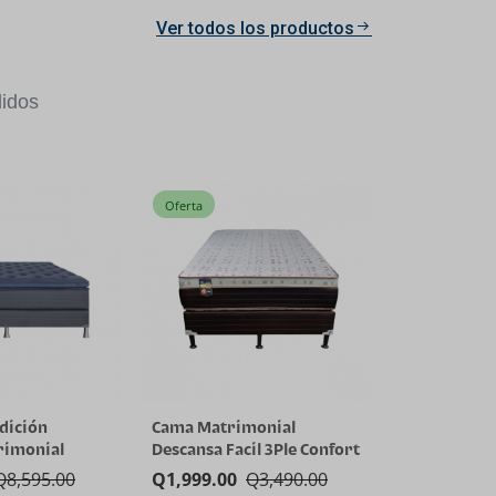
Ver todos los productos
idos
Oferta
dición
Cama Matrimonial
rimonial
Descansa Facil 3Ple Confort
Q
8,595.00
Q
1,999.00
Q
3,490.00