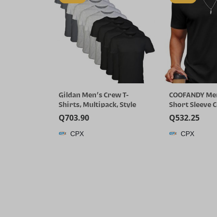
Gildan Men’s Crew T-
COOFANDY Men
Shirts, Multipack, Style
Short Sleeve 
G1100
T-Shirts Crew
Q
703.90
Q
532.25
Summer Basic 
CPX
CPX