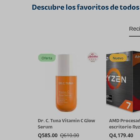
Descubre los favoritos de todos
Rec
Oferta
Nuevo
Dr. C. Tuna Vitamin C Glow
AMD Procesad
Serum
escritorio Ryz
5800X3D de 8 
Q
585.00
Q
610.00
Q
4,179.40
hilos con tec