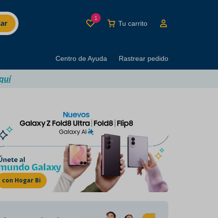
1
ar
Tu carrito
Centro de Ayuda
Rastrear pedido
quí
MINUTI BRANDS
Los mejores productos
del buen beber
con Hogar Bi
Marcas con décadas