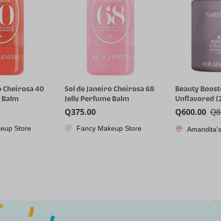
o Cheirosa 68
Beauty Booster Collagen –
RG35XX H, Co
e Balm
Unflavored (250gr)
juegos portát
Anbernic con 
Q
600.00
Q
885.00
Q
1,115.85
64GTF, diseño
eup Store
CPX
Amandita's Variedades
dual, pantall
pulgadas, bat
capacidad qu
8 horas para