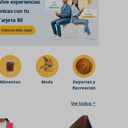
¡Vive experiencias
de historia auténtica.
únicas con tu
Conoce más
Tarjeta Bi!
Conoce más aquí
Alimentos
Moda
Deportes y
Recreación
Ver todos