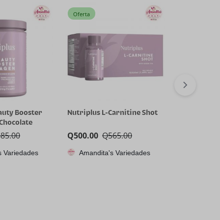
Oferta
Oferta
auty Booster
Nutriplus L-Carnitine Shot
Nutriplus 
 Chocolate
Cyclical Reli
885.00
Q
500.00
Q
565.00
Q
300.00
Q
s Variedades
Amandita's Variedades
Amandita