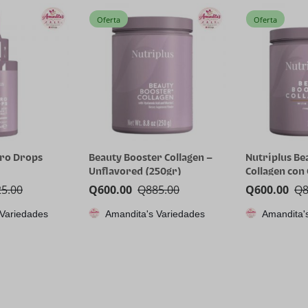
Oferta
Oferta
dro Drops
Beauty Booster Collagen –
Nutriplus Be
Unflavored (250gr)
Collagen con
25.00
Q
600.00
Q
885.00
Q
600.00
Q
 Variedades
Amandita's Variedades
Amandita'