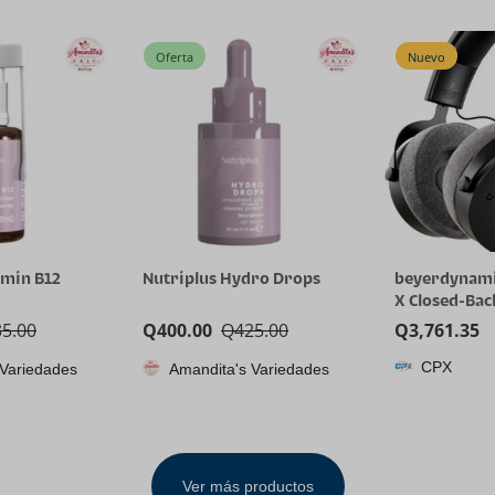
ric Mop, 80
92207F2100 92208F2100
– (Titanium 
ime for
Front Bumper Fog Lamp
leaning, No
LH& RH Clear Lens
Oferta
Nuevo
amin B12
Nutriplus Hydro Drops
beyerdynami
X Closed-Bac
Headphones 
35.00
Q
400.00
Q
425.00
Q
3,761.35
Stellar.45 Dr
CPX
 Variedades
Amandita's Variedades
Recording a
on All Playba
Ver más productos