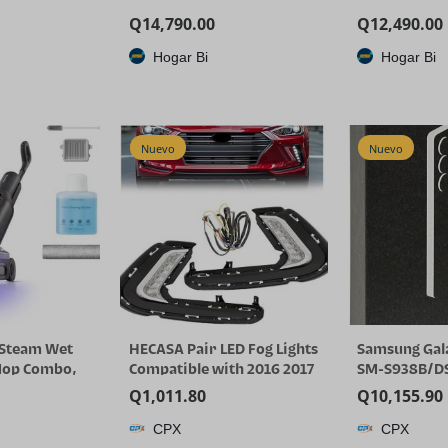
Q
14,790.00
Q
12,490.00
Hogar Bi
Hogar Bi
Nuevo
Nuevo
 Steam Wet
HECASA Pair LED Fog Lights
Samsung Gala
Mop Combo,
Compatible with 2016 2017
SM-S938B/DS
s Steam
2018 Hyundai Elantra Sixth
GB RAM Smar
Q
1,011.80
Q
10,155.90
00 Pa Suction
Generation DRL
desbloqueado
CPX
CPX
, 203°F Self-
Replacement for
GSM, modelo 