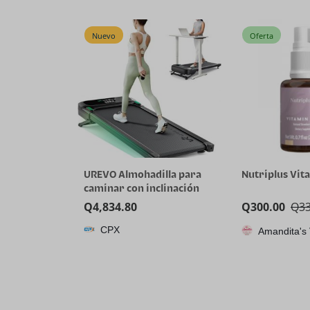
Cleaning Elect
Min Long Runt
Whole-House C
Nuevo
Oferta
Tangle
UREVO Almohadilla para
Nutriplus Vit
caminar con inclinación
automática con aplicación
Q
4,834.80
Q
300.00
Q
3
de IA, caminadora
CPX
motorizada silenciosa sin
Amandita's
escobillas para
apartamentos, 9% de
inclinación de potencia,
cinta de correr de pie