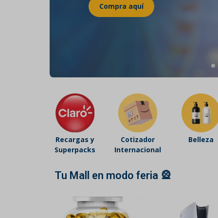
Belleza
Electrónicos y Accesorios
Hogar y Cocina
Moda
Tecnología
Ver más categorías
Recargas y
Cotizador
Belleza
Superpacks
Internacional
Tu Mall en modo feria 🎡