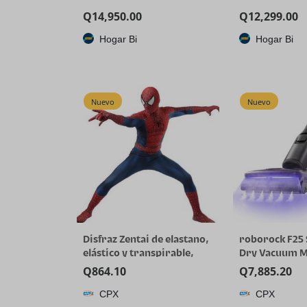
Q
14,950.00
Q
12,299.00
Hogar Bi
Hogar Bi
Nuevo
Nuevo
Disfraz Zentai de elastano,
roborock F25
elástico y transpirable,
Dry Vacuum 
para Halloween y cosplay
356°F Cordles
Q
864.10
Q
7,885.20
Cleaner | 250
CPX
CPX
for Hard Floor