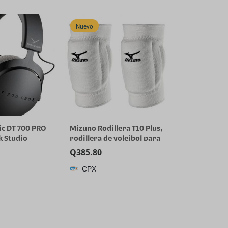
SilverBlue)
Nuevo
c DT 700 PRO
Mizuno Rodillera T10 Plus,
k Studio
rodillera de voleibol para
with
adultos, color blanco, talla
Q
385.80
iver for
única, 480121.0000.10.ONE
CPX
nd Monitoring
ck Devices