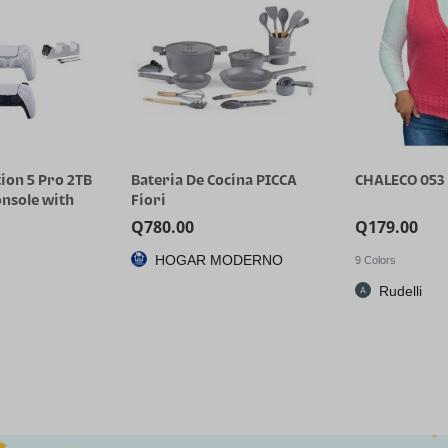
ocina PICCA
CHALECO 053
Cole Haan W
High Heel Go
Q
179.00
Q
1,390.60
ODERNO
CPX
9 Colors
Rudelli