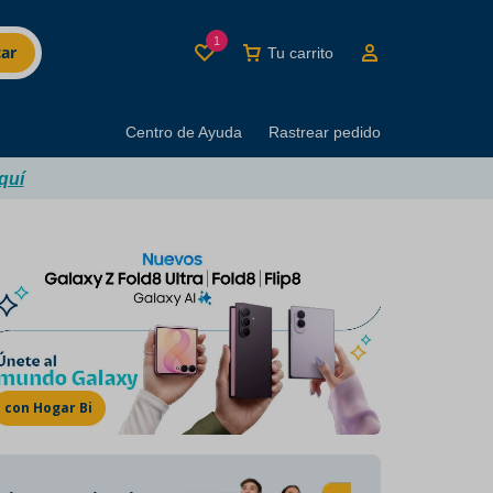
1
ar
Tu carrito
Centro de Ayuda
Rastrear pedido
quí
MINUTI BRANDS
Los mejores productos
del buen beber
con Hogar Bi
Marcas con décadas