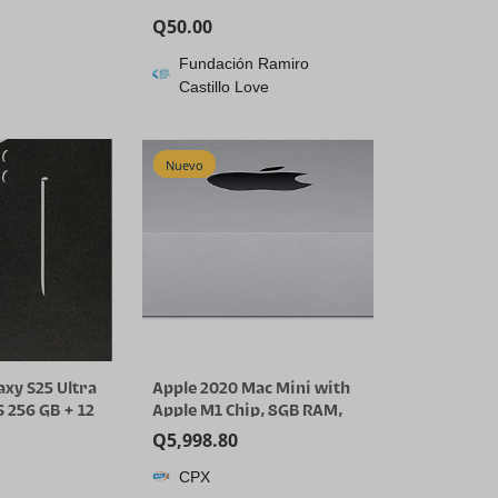
Q
50.00
Fundación Ramiro
Castillo Love
Nuevo
xy S25 Ultra
Apple 2020 Mac Mini with
 256 GB + 12
Apple M1 Chip, 8GB RAM,
tphone AI,
256GB SSD Storage – Silver
Q
5,998.80
 de fábrica
(Renewed)
CPX
internacional