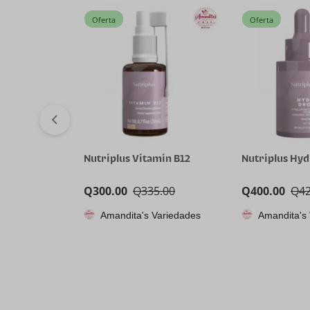
Oferta
Oferta
Nutriplus Vitamin B12
Nutriplus Hy
Q
300.00
Q
335.00
Q
400.00
Q
4
Amandita's Variedades
Amandita's