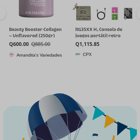
Beauty Booster Collagen
RG35XX H, Consola de
– Unflavored (250gr)
juegos portátil retro
Anbernic con tarjeta de
Q
600.00
Q
885.00
Q
1,115.85
64GTF, diseño de joystick
CPX
Amandita's Variedades
dual, pantalla HD de 3.5
pulgadas, batería de alta
capacidad que dura hasta
8 horas para una mejor