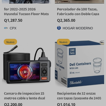
for 2022-2025 2026
Percolador de 100 Tazas,
Hyundai Tucson Floor Mats
Fabricado con Doble Capa
(Gas Models Only) | All-
de Acero Inoxidable
Q
1,287.50
Q
2,365.00
Weather TPE Car Mats &
CPX
HOGAR MODERNO
Cargo Liner, Custom Fit for
Tucson SE SEL Limited XRT,
Not for Hybrid/PHEV
Nuevo
Nuevo
Camara de inspeccion 15
Recipientes de 32 onzas
metros cable y lente dual
con tapas (paquete de 240)
a granel – Recipiente de
Q
2,200.00
Q
1,014.10