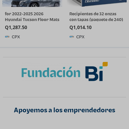
for 2022-2025 2026
Recipientes de 32 onzas
Hyundai Tucson Floor Mats
con tapas (paquete de 240)
(Gas Models Only) | All-
a granel – Recipiente de
Q
1,287.50
Q
1,014.10
Weather TPE Car Mats &
plástico de cuarto de galón
CPX
CPX
Cargo Liner, Custom Fit for
con tapa, desechable, 32
Tucson SE SEL Limited XRT,
onzas, congelador, sopa y
Not for Hybrid/PHEV
almacenamiento de
alimentos, recipiente alto
Apoyemos a los emprendedores​