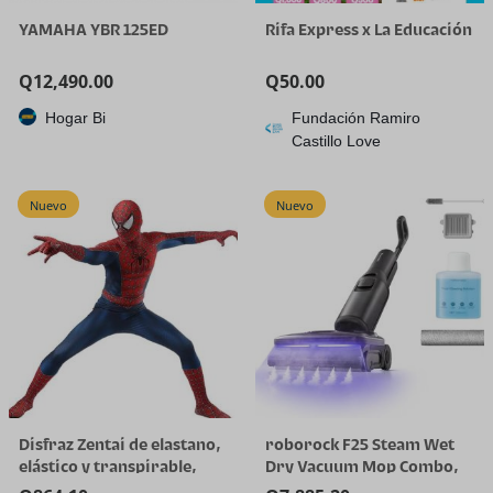
YAMAHA YBR 125ED
Rifa Express x La Educación
Q
12,490.00
Q
50.00
Hogar Bi
Fundación Ramiro
Castillo Love
Nuevo
Nuevo
Disfraz Zentai de elastano,
roborock F25 Steam Wet
elástico y transpirable,
Dry Vacuum Mop Combo,
para Halloween y cosplay
356°F Cordless Steam