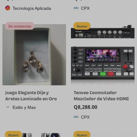
plástico de cuarto de galón
Tecnología Aplicada
CPX
con tapa, desechable, 32
onzas, congelador, sopa y
almacenamiento de
Sin existencias
Nuevo
alimentos, recipiente alto
Juego Elegante Dije y
Tenveo Conmutador
Aretes Laminado en Oro
Mezclador de Video HDMI
18K
4K60FPS, 4*SDI & 4*HDMI
Q
8,288.00
Estilo y Mas
Entrada, Conmutador de
CPX
Transmisión en Vivo de 5
Canales, Pantalla FHD de
5.5’’, Salida de
Nuevo
Nuevo
1080P60FPS, Grabación de