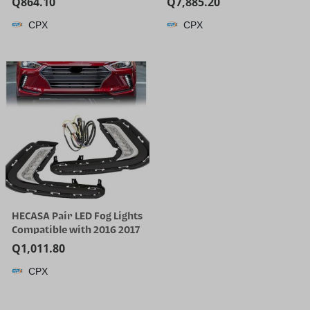
Q
864.10
Q
7,885.20
Cleaner | 25000 Pa Suction
CPX
CPX
for Hard Floor, 203°F Self-
Cleaning Electric Mop, 80
Min Long Runtime for
Whole-House Cleaning, No
Tangle
HECASA Pair LED Fog Lights
Compatible with 2016 2017
2018 Hyundai Elantra Sixth
Q
1,011.80
Generation DRL
CPX
Replacement for
92207F2100 92208F2100
Front Bumper Fog Lamp