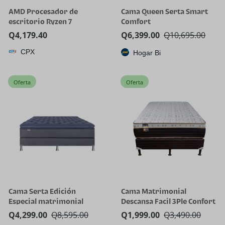
AMD Procesador de
Cama Queen Serta Smart
escritorio Ryzen 7
Comfort
5800X3D de 8 núcleos y 16
Q
4,179.40
Q
6,399.00
Q
10,695.00
hilos con tecnología AMD
CPX
3D V-Cache
Hogar Bi
Oferta
Oferta
Cama Serta Edición
Cama Matrimonial
Especial matrimonial
Descansa Facil 3Ple Confort
Q
4,299.00
Q
8,595.00
Q
1,999.00
Q
3,490.00