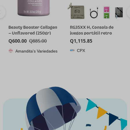
Beauty Booster Collagen
RG35XX H, Consola de
– Unflavored (250gr)
juegos portátil retro
Anbernic con tarjeta de
Q
600.00
Q
885.00
Q
1,115.85
64GTF, diseño de joystick
CPX
Amandita's Variedades
dual, pantalla HD de 3.5
pulgadas, batería de alta
capacidad que dura hasta
8 horas para una mejor