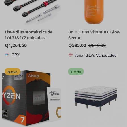
Llave dinamométrica de
Dr. C. Tuna Vitamin C Glow
1/4 3/8 1/2 pulgadas –
Serum
Juego de 3 llaves
Q
1,264.50
Q
585.00
Q
610.00
dinamométricas de 20-240
CPX
pulgadas, 5-45 pies, 10-170
Amandita's Variedades
pies.lb, llave
dinamométrica ajustable
Nuevo
Oferta
de doble dirección de 72
dientes