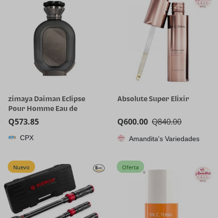
zimaya Daiman Eclipse
Absolute Super Elixir
Pour Homme Eau de
Parfum, 100ml (3.4 oz)
Q
573.85
Q
600.00
Q
840.00
CPX
Amandita's Variedades
Nuevo
Oferta