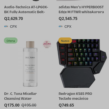
Audio-Technica AT-LP60X-
adidas Men’s HYPERBOOST
BK Fully Automatic Belt-
Edge M FTWR whiteAurora
Drive Stereo Turntable,
Onix/Solar Turbo 11 US
Q
2,629.70
Q
2,545.75
Black, Hi-Fi, 2 Speed, Dust
Multi
CPX
CPX
Cover, Anti-Resonance,
Die-Cast Aluminum Platter
| Black Hi-Fi, 2 Speed, Dust
Oferta
Nuevo
Cover, Anti-Resonance,
Die-Cast Aluminum
Platter, Hi-Fi
Dr. C. Tuna Micellar
Redragon K585 PRO
Cleansing Water
Teclado mecánico
inalámbrico con una sola
Q
175.00
Q
195.00
Q
749.65
mano, 42 teclas, 3 modos