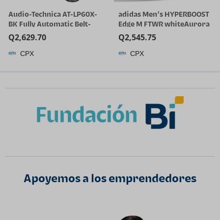
Audio-Technica AT-LP60X-
adidas Men’s HYPERBOOST
BK Fully Automatic Belt-
Edge M FTWR whiteAurora
Drive Stereo Turntable,
Onix/Solar Turbo 11 US
Q
2,629.70
Q
2,545.75
Black, Hi-Fi, 2 Speed, Dust
Multi
CPX
CPX
Cover, Anti-Resonance,
Die-Cast Aluminum Platter
| Black Hi-Fi, 2 Speed, Dust
Cover, Anti-Resonance,
Die-Cast Aluminum
Platter, Hi-Fi
Apoyemos a los emprendedores​