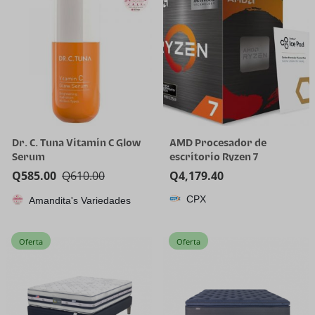
dientes
Dr. C. Tuna Vitamin C Glow
AMD Procesador de
Serum
escritorio Ryzen 7
5800X3D de 8 núcleos y 16
Q
585.00
Q
610.00
Q
4,179.40
hilos con tecnología AMD
CPX
Amandita's Variedades
3D V-Cache
Oferta
Oferta