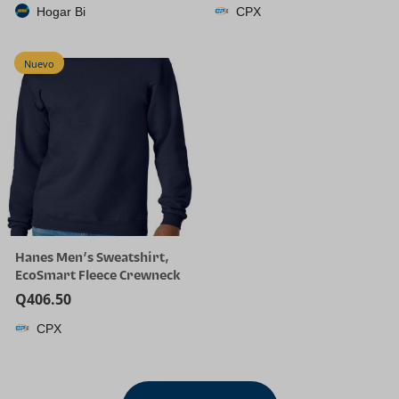
Hogar Bi
CPX
Nuevo
Hanes Men’s Sweatshirt,
EcoSmart Fleece Crewneck
Sweatshirt, Big & Tall
Q
406.50
Available, 1 or 2-Pack
CPX