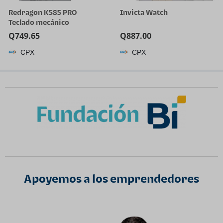
Redragon K585 PRO
Invicta Watch
Teclado mecánico
inalámbrico con una sola
Q
749.65
Q
887.00
mano, 42 teclas, 3 modos
CPX
CPX
RGB 40% teclado para
juegos con 7 teclas macro
integradas, soporte de
muñeca desmontable,
batería recargable | 0-
Delay 2.4GHz Connection,
On Board Macro Keys
Keyboard, USB Pass-
Through Port, Hot-Swap
Socket, Detachable Wrist
Rest
Apoyemos a los emprendedores​