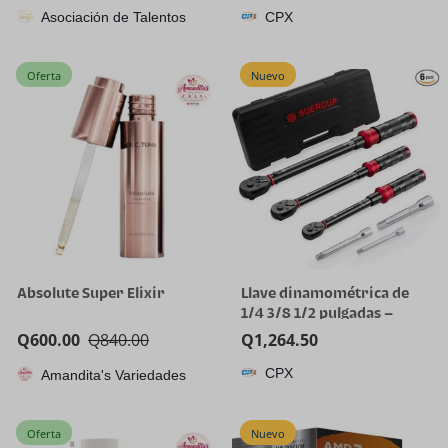
Asociación de Talentos
CPX
Oferta
Nuevo
Absolute Super Elixir
Llave dinamométrica de
1/4 3/8 1/2 pulgadas –
Juego de 3 llaves
Q
600.00
Q
840.00
Q
1,264.50
dinamométricas de 20-240
CPX
Amandita's Variedades
pulgadas, 5-45 pies, 10-170
pies.lb, llave
dinamométrica ajustable
Oferta
Nuevo
de doble dirección de 72