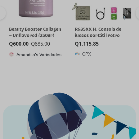
Beauty Booster Collagen
RG35XX H, Consola de
– Unflavored (250gr)
juegos portátil retro
Anbernic con tarjeta de
Q
600.00
Q
885.00
Q
1,115.85
64GTF, diseño de joystick
CPX
Amandita's Variedades
dual, pantalla HD de 3.5
pulgadas, batería de alta
capacidad que dura hasta
8 horas para una mejor