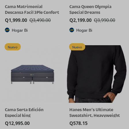
Cama Matrimonial
Cama Queen Olympia
Descansa Facil 3Ple Confort
Special Dreams
Q
1,999.00
Q
3,490.00
Q
2,199.00
Q
3,990.00
Hogar Bi
Hogar Bi
Nuevo
Nuevo
Cama Serta Edición
Hanes Men’s Ultimate
Especial king
Sweatshirt, Heavyweight
Fleece Sweatshirt,
Q
12,995.00
Q
578.15
Crewneck Pullover for Men