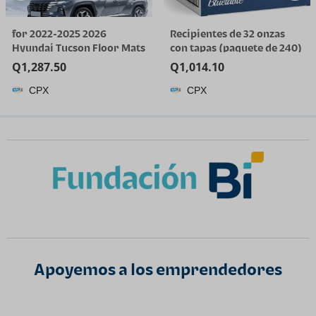
for 2022-2025 2026
Recipientes de 32 onzas
Hyundai Tucson Floor Mats
con tapas (paquete de 240)
(Gas Models Only) | All-
a granel – Recipiente de
Q
1,287.50
Q
1,014.10
Weather TPE Car Mats &
plástico de cuarto de galón
CPX
CPX
Cargo Liner, Custom Fit for
con tapa, desechable, 32
Tucson SE SEL Limited XRT,
onzas, congelador, sopa y
Not for Hybrid/PHEV
almacenamiento de
alimentos, recipiente alto
Apoyemos a los emprendedores​