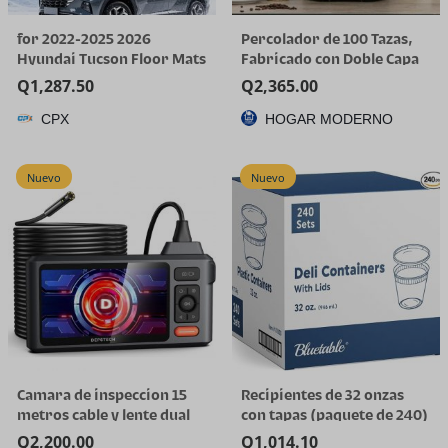
for 2022-2025 2026
Percolador de 100 Tazas,
Hyundai Tucson Floor Mats
Fabricado con Doble Capa
(Gas Models Only) | All-
de Acero Inoxidable
Q
1,287.50
Q
2,365.00
Weather TPE Car Mats &
CPX
HOGAR MODERNO
Cargo Liner, Custom Fit for
Tucson SE SEL Limited XRT,
Not for Hybrid/PHEV
Nuevo
Nuevo
Camara de inspeccion 15
Recipientes de 32 onzas
metros cable y lente dual
con tapas (paquete de 240)
a granel – Recipiente de
Q
2,200.00
Q
1,014.10