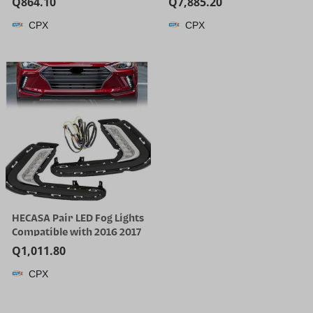
Q
864.10
Q
7,885.20
Cleaner | 25000 Pa Suction
CPX
CPX
for Hard Floor, 203°F Self-
Cleaning Electric Mop, 80
Min Long Runtime for
Whole-House Cleaning, No
Tangle
HECASA Pair LED Fog Lights
Compatible with 2016 2017
2018 Hyundai Elantra Sixth
Q
1,011.80
Generation DRL
CPX
Replacement for
92207F2100 92208F2100
Front Bumper Fog Lamp