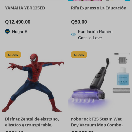
YAMAHA YBR 125ED
Rifa Express x La Educación
Q
12,490.00
Q
50.00
Hogar Bi
Fundación Ramiro
Castillo Love
Nuevo
Nuevo
Disfraz Zentai de elastano,
roborock F25 Steam Wet
elástico y transpirable,
Dry Vacuum Mop Combo,
para Halloween y cosplay
356°F Cordless Steam