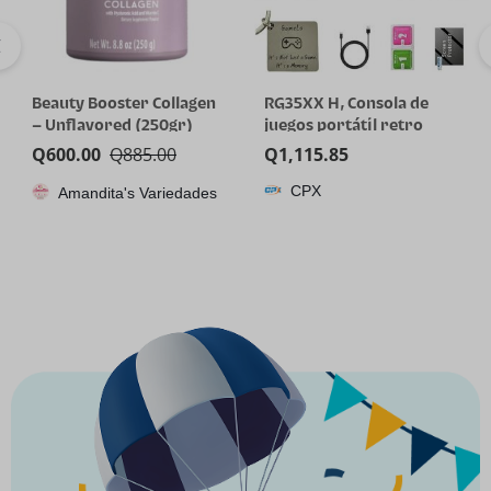
Beauty Booster Collagen
RG35XX H, Consola de
– Unflavored (250gr)
juegos portátil retro
Anbernic con tarjeta de
Q
600.00
Q
885.00
Q
1,115.85
64GTF, diseño de joystick
CPX
Amandita's Variedades
dual, pantalla HD de 3.5
pulgadas, batería de alta
capacidad que dura hasta
8 horas para una mejor