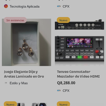
plástico de cuarto de galón
Tecnología Aplicada
CPX
con tapa, desechable, 32
onzas, congelador, sopa y
almacenamiento de
Sin existencias
Nuevo
alimentos, recipiente alto
Juego Elegante Dije y
Tenveo Conmutador
Aretes Laminado en Oro
Mezclador de Video HDMI
18K
4K60FPS, 4*SDI & 4*HDMI
Q
8,288.00
Estilo y Mas
Entrada, Conmutador de
CPX
Transmisión en Vivo de 5
Canales, Pantalla FHD de
5.5’’, Salida de
Nuevo
Nuevo
1080P60FPS, Grabación de