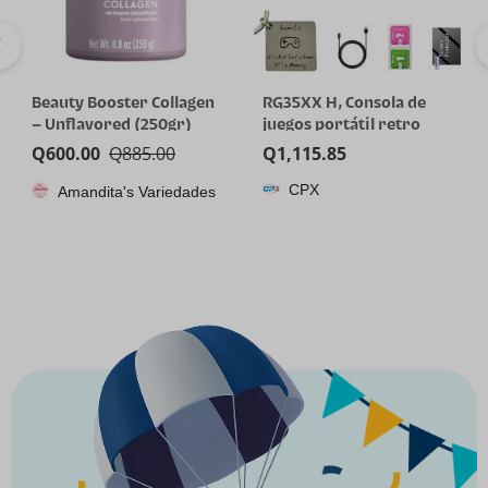
Beauty Booster Collagen
RG35XX H, Consola de
– Unflavored (250gr)
juegos portátil retro
Anbernic con tarjeta de
Q
600.00
Q
885.00
Q
1,115.85
64GTF, diseño de joystick
CPX
Amandita's Variedades
dual, pantalla HD de 3.5
pulgadas, batería de alta
capacidad que dura hasta
8 horas para una mejor