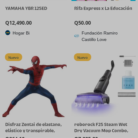
YAMAHA YBR 125ED
Rifa Express x La Educación
Q
12,490.00
Q
50.00
Hogar Bi
Fundación Ramiro
Castillo Love
Nuevo
Nuevo
Disfraz Zentai de elastano,
roborock F25 Steam Wet
elástico y transpirable,
Dry Vacuum Mop Combo,
para Halloween y cosplay
356°F Cordless Steam