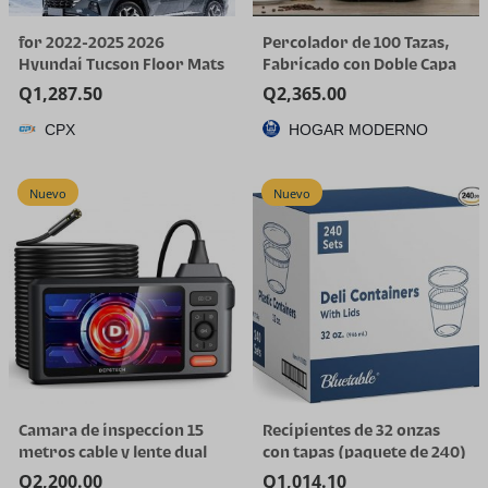
for 2022-2025 2026
Percolador de 100 Tazas,
Hyundai Tucson Floor Mats
Fabricado con Doble Capa
(Gas Models Only) | All-
de Acero Inoxidable
Q
1,287.50
Q
2,365.00
Weather TPE Car Mats &
CPX
HOGAR MODERNO
Cargo Liner, Custom Fit for
Tucson SE SEL Limited XRT,
Not for Hybrid/PHEV
Nuevo
Nuevo
Camara de inspeccion 15
Recipientes de 32 onzas
metros cable y lente dual
con tapas (paquete de 240)
a granel – Recipiente de
Q
2,200.00
Q
1,014.10