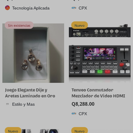
plástico de cuarto de galón
Tecnología Aplicada
CPX
con tapa, desechable, 32
onzas, congelador, sopa y
almacenamiento de
Sin existencias
Nuevo
alimentos, recipiente alto
Juego Elegante Dije y
Tenveo Conmutador
Aretes Laminado en Oro
Mezclador de Video HDMI
18K
4K60FPS, 4*SDI & 4*HDMI
Q
8,288.00
Estilo y Mas
Entrada, Conmutador de
CPX
Transmisión en Vivo de 5
Canales, Pantalla FHD de
5.5’’, Salida de
Nuevo
Nuevo
1080P60FPS, Grabación de