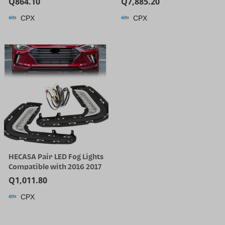
Q
864.10
Q
7,885.20
Cleaner | 25000 Pa Suction
CPX
CPX
for Hard Floor, 203°F Self-
Cleaning Electric Mop, 80
Min Long Runtime for
Whole-House Cleaning, No
Tangle
HECASA Pair LED Fog Lights
Compatible with 2016 2017
2018 Hyundai Elantra Sixth
Q
1,011.80
Generation DRL
CPX
Replacement for
92207F2100 92208F2100
Front Bumper Fog Lamp