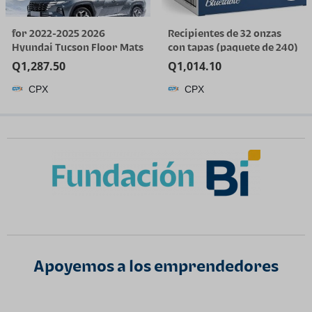
for 2022-2025 2026
Recipientes de 32 onzas
Hyundai Tucson Floor Mats
con tapas (paquete de 240)
(Gas Models Only) | All-
a granel – Recipiente de
Q
1,287.50
Q
1,014.10
Weather TPE Car Mats &
plástico de cuarto de galón
CPX
CPX
Cargo Liner, Custom Fit for
con tapa, desechable, 32
Tucson SE SEL Limited XRT,
onzas, congelador, sopa y
Not for Hybrid/PHEV
almacenamiento de
alimentos, recipiente alto
Apoyemos a los emprendedores​