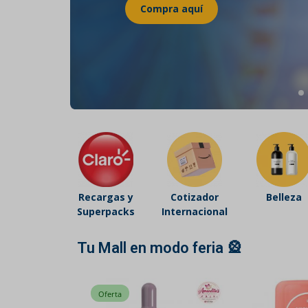
Belleza
Electrónicos y Accesorios
Hogar y Cocina
Moda
Tecnología
Ver más categorías
Recargas y
Cotizador
Belleza
Superpacks
Internacional
Tu Mall en modo feria 🎡