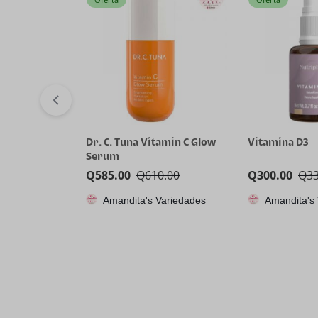
Dr. C. Tuna Vitamin C Glow
Vitamina D3
Serum
Q
585.00
Q
610.00
Q
300.00
Q
3
Amandita's Variedades
Amandita's