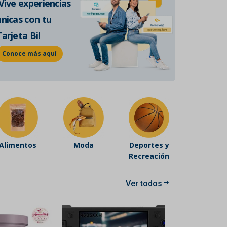
¡Vive experiencias
de historia auténtica.
únicas con tu
Conoce más
Tarjeta Bi!
Conoce más aquí
Alimentos
Moda
Deportes y
Recreación
Ver todos