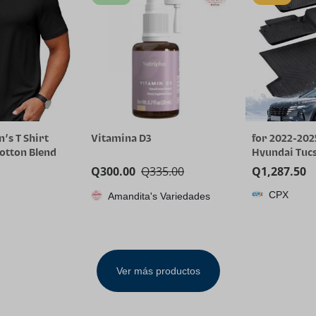
’s T Shirt
Vitamina D3
for 2022-202
Cotton Blend
Hyundai Tucs
 Neck Casual
(Gas Models O
Q
300.00
Q
335.00
Q
1,287.50
Tee Shirts
Weather TPE
CPX
Amandita's Variedades
Cargo Liner, 
Tucson SE SE
Not for Hyb
Ver más productos