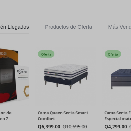
ién Llegados
Productos de Oferta
Más Vend
Oferta
Oferta
or de
Cama Queen Serta Smart
Cama Serta E
en 7
Comfort
Especial mat
núcleos y 16
Q
6,399.00
Q
10,695.00
Q
4,299.00
nología AMD