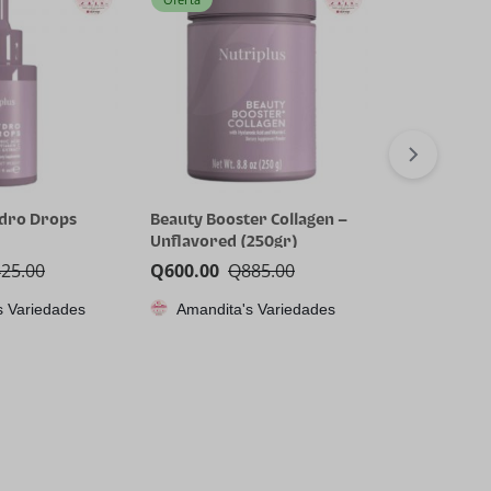
ydro Drops
Beauty Booster Collagen –
Nutriplus B
Unflavored (250gr)
Collagen co
425.00
Q
600.00
Q
885.00
Q
600.00
Q
s Variedades
Amandita's Variedades
Amandita