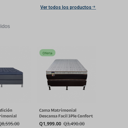
Ver todos los productos
idos
Oferta
dición
Cama Matrimonial
rimonial
Descansa Facil 3Ple Confort
Q
8,595.00
Q
1,999.00
Q
3,490.00