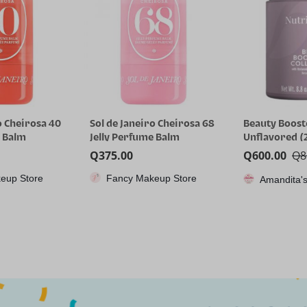
o Cheirosa 68
Beauty Booster Collagen –
RG35XX H, Co
e Balm
Unflavored (250gr)
juegos portát
Anbernic con 
Q
600.00
Q
885.00
Q
1,115.85
64GTF, diseño
eup Store
CPX
Amandita's Variedades
dual, pantall
pulgadas, bat
capacidad qu
8 horas para