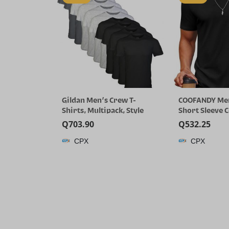
Gildan Men’s Crew T-
COOFANDY Men
Shirts, Multipack, Style
Short Sleeve 
G1100
T-Shirts Crew
Q
703.90
Q
532.25
Summer Basic 
CPX
CPX