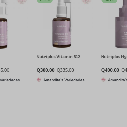
Nutriplus Vitamin B12
Nutriplus H
35.00
Q
300.00
Q
335.00
Q
400.00
Q
 Variedades
Amandita's Variedades
Amandita'