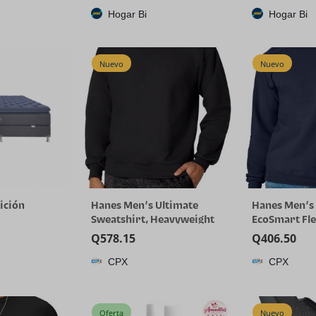
Hogar Bi
Hogar Bi
Nuevo
Nuevo
ición
Hanes Men’s Ultimate
Hanes Men’s 
Sweatshirt, Heavyweight
EcoSmart Fl
Fleece Sweatshirt,
Sweatshirt, B
Q
578.15
Q
406.50
Crewneck Pullover for Men
Available, 1 
CPX
CPX
Oferta
Nuevo