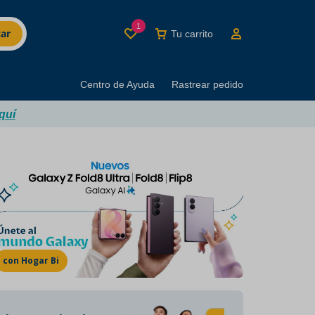
1
ar
Tu carrito
Centro de Ayuda
Rastrear pedido
quí
MINUTI BRANDS
Los mejores productos
del buen beber
con Hogar Bi
Marcas con décadas