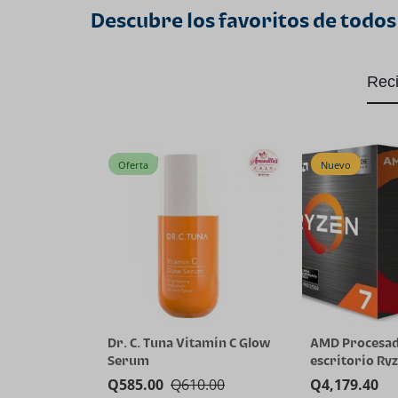
Descubre los favoritos de todos
Rec
Oferta
Nuevo
Dr. C. Tuna Vitamin C Glow
AMD Procesad
Serum
escritorio Ryz
5800X3D de 8 
Q
585.00
Q
610.00
Q
4,179.40
hilos con tec