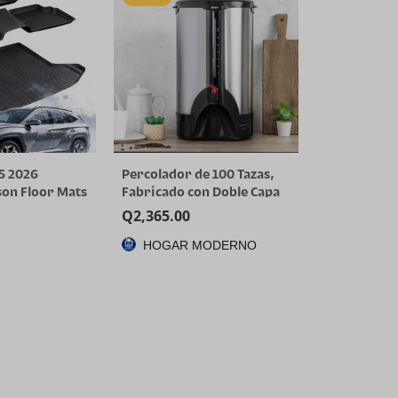
5 2026
Percolador de 100 Tazas,
on Floor Mats
Fabricado con Doble Capa
nly) | All-
de Acero Inoxidable
Q
2,365.00
 Car Mats &
HOGAR MODERNO
Custom Fit for
L Limited XRT,
rid/PHEV