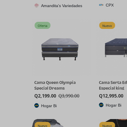
CPX
Amandita's Variedades
3D V-Cache
Oferta
Nuevo
Cama Queen Olympia
Cama Serta Ed
Special Dreams
Especial king
Q
2,199.00
Q
3,990.00
Q
12,995.00
Hogar Bi
Hogar Bi
Nuevo
Nuevo