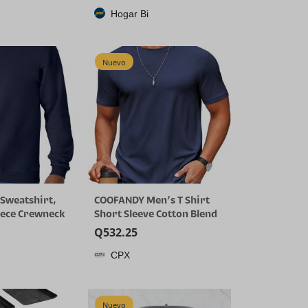
Hogar Bi
Nuevo
Sweatshirt,
COOFANDY Men’s T Shirt
eece Crewneck
Short Sleeve Cotton Blend
ig & Tall
T-Shirts Crew Neck Casual
Q
532.25
or 2-Pack
Summer Basic Tee Shirts
CPX
Nuevo