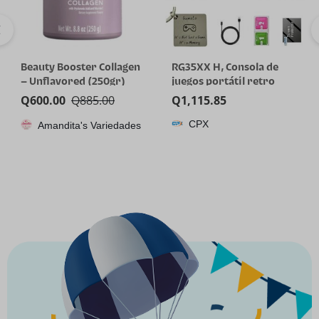
Beauty Booster Collagen
RG35XX H, Consola de
– Unflavored (250gr)
juegos portátil retro
Anbernic con tarjeta de
Q
600.00
Q
885.00
Q
1,115.85
64GTF, diseño de joystick
CPX
Amandita's Variedades
dual, pantalla HD de 3.5
pulgadas, batería de alta
capacidad que dura hasta
8 horas para una mejor