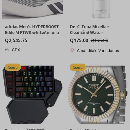
adidas Men’s HYPERBOOST
Dr. C. Tuna Micellar
Edge M FTWR whiteAurora
Cleansing Water
Onix/Solar Turbo 11 US
Q
2,545.75
Q
175.00
Q
195.00
Multi
CPX
Amandita's Variedades
Nuevo
Nuevo