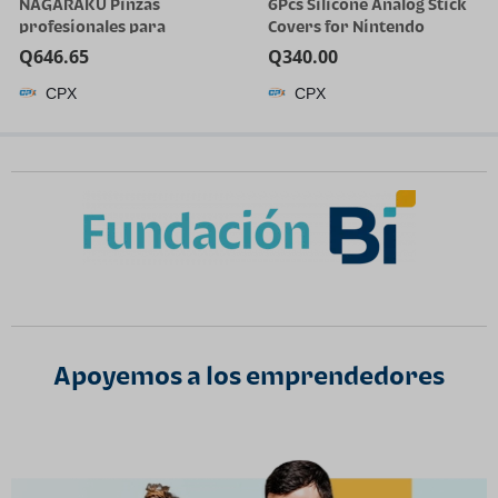
NAGARAKU Pinzas
6Pcs Silicone Analog Stick
profesionales para
Covers for Nintendo
extensión de pestañas,
Switch, OLED, Joy-con
Q
646.65
Q
340.00
punta de precisión,
Controller Thumb Grips,
CPX
CPX
herramienta de pestañas
Joystick Replacement Caps
de acero inoxidable rectas
y curvadas para uso
individual y con volumen
para uso en salones, juego |
Gold Stainless Steel,
Precision Tip Straight
Curved 5 Pcs Tweezers For
Lash Isolation & Volume
Fans Making
Apoyemos a los emprendedores​