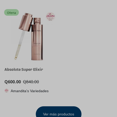
Oferta
Absolute Super Elixir
Q
600.00
Q
840.00
Amandita's Variedades
Ver más productos