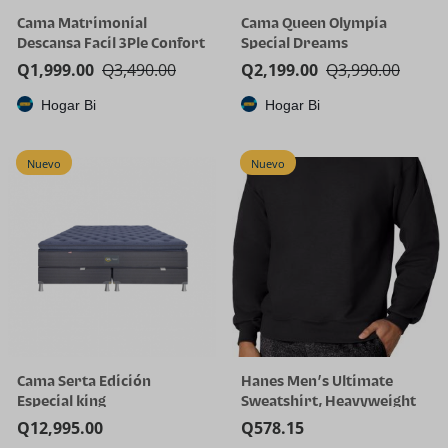
Cama Matrimonial
Cama Queen Olympia
Descansa Facil 3Ple Confort
Special Dreams
Q
1,999.00
Q
3,490.00
Q
2,199.00
Q
3,990.00
Hogar Bi
Hogar Bi
Nuevo
Nuevo
Cama Serta Edición
Hanes Men’s Ultimate
Especial king
Sweatshirt, Heavyweight
Fleece Sweatshirt,
Q
12,995.00
Q
578.15
Crewneck Pullover for Men