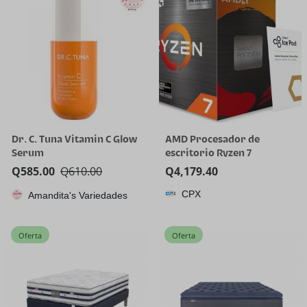
dientes
Dr. C. Tuna Vitamin C Glow
AMD Procesador de
Serum
escritorio Ryzen 7
5800X3D de 8 núcleos y 16
Q
585.00
Q
610.00
Q
4,179.40
hilos con tecnología AMD
CPX
Amandita's Variedades
3D V-Cache
Oferta
Oferta