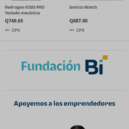
Redragon K585 PRO
Invicta Watch
Teclado mecánico
inalámbrico con una sola
Q
749.65
Q
887.00
mano, 42 teclas, 3 modos
CPX
CPX
RGB 40% teclado para
juegos con 7 teclas macro
integradas, soporte de
muñeca desmontable,
batería recargable | 0-
Delay 2.4GHz Connection,
On Board Macro Keys
Keyboard, USB Pass-
Through Port, Hot-Swap
Socket, Detachable Wrist
Rest
Apoyemos a los emprendedores​