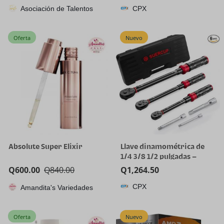
Asociación de Talentos
CPX
Oferta
Nuevo
Absolute Super Elixir
Llave dinamométrica de
1/4 3/8 1/2 pulgadas –
Juego de 3 llaves
Q
600.00
Q
840.00
Q
1,264.50
dinamométricas de 20-240
CPX
Amandita's Variedades
pulgadas, 5-45 pies, 10-170
pies.lb, llave
dinamométrica ajustable
Oferta
Nuevo
de doble dirección de 72