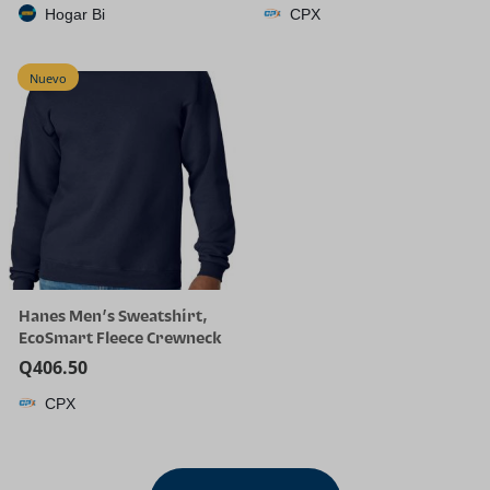
Hogar Bi
CPX
Nuevo
Hanes Men’s Sweatshirt,
EcoSmart Fleece Crewneck
Sweatshirt, Big & Tall
Q
406.50
Available, 1 or 2-Pack
CPX