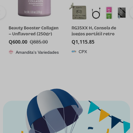
Beauty Booster Collagen
RG35XX H, Consola de
– Unflavored (250gr)
juegos portátil retro
Anbernic con tarjeta de
Q
600.00
Q
885.00
Q
1,115.85
64GTF, diseño de joystick
CPX
Amandita's Variedades
dual, pantalla HD de 3.5
pulgadas, batería de alta
capacidad que dura hasta
8 horas para una mejor