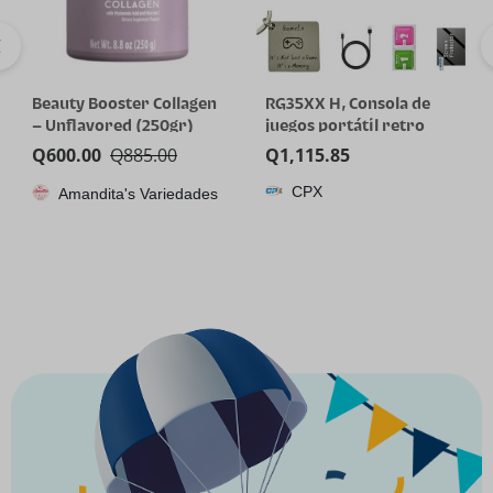
Beauty Booster Collagen
RG35XX H, Consola de
– Unflavored (250gr)
juegos portátil retro
Anbernic con tarjeta de
Q
600.00
Q
885.00
Q
1,115.85
64GTF, diseño de joystick
CPX
Amandita's Variedades
dual, pantalla HD de 3.5
pulgadas, batería de alta
capacidad que dura hasta
8 horas para una mejor