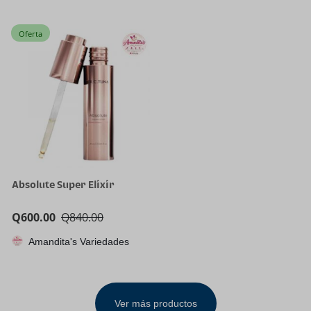
Oferta
Absolute Super Elixir
Q
600.00
Q
840.00
Amandita's Variedades
Ver más productos