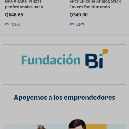
NAGARAKU Pinzas
6Pcs Silicone Analog Stick
profesionales para
Covers for Nintendo
extensión de pestañas,
Switch, OLED, Joy-con
Q
646.65
Q
340.00
punta de precisión,
Controller Thumb Grips,
CPX
CPX
herramienta de pestañas
Joystick Replacement Caps
de acero inoxidable rectas
y curvadas para uso
individual y con volumen
para uso en salones, juego |
Gold Stainless Steel,
Precision Tip Straight
Curved 5 Pcs Tweezers For
Lash Isolation & Volume
Fans Making
Apoyemos a los emprendedores​