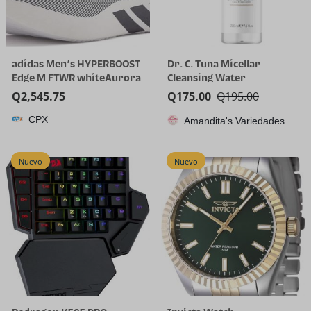
adidas Men’s HYPERBOOST
Dr. C. Tuna Micellar
Edge M FTWR whiteAurora
Cleansing Water
Onix/Solar Turbo 11 US
Q
2,545.75
Q
175.00
Q
195.00
Multi
CPX
Amandita's Variedades
Nuevo
Nuevo